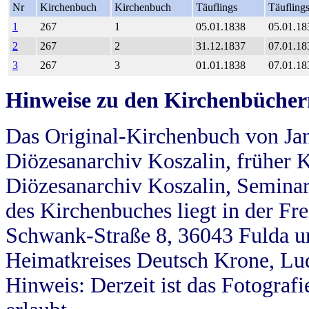
Nr
Kirchenbuch
Kirchenbuch
Täuflings
Täufling
1
267
1
05.01.1838
05.01.18
2
267
2
31.12.1837
07.01.18
3
267
3
01.01.1838
07.01.18
Hinweise zu den Kirchenbücher
Das Original-Kirchenbuch von Jan
Diözesanarchiv Koszalin, früher Kö
Diözesanarchiv Koszalin, Seminar
des Kirchenbuches liegt in der Fr
Schwank-Straße 8, 36043 Fulda u
Heimatkreises Deutsch Krone, Lu
Hinweis: Derzeit ist das Fotograf