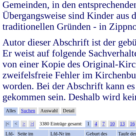
Gemeinden, in den entsprechende
Übergangsweise sind Kinder aus 
traditionellen Gründen - in Zippn
Autor dieser Abschrift ist der geb
Er weist auf folgende Sachverhalte
von einer Kopie des Original-Kirc
zweifelsfreie Fehler im Kirchenbuc
worden. Bei der Abschrift kann e
gekommen sein. Deshalb wird kein
Alles
Suchen
Auswahl
Detail
|<
<
>
>|
3380 Einträge gesamt:
1
4
7
10
13
16
Lfd-
Seite im
Lfd-Nr im
Geburt des
Taufe de