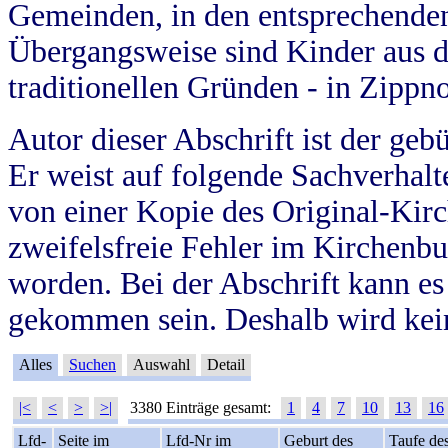
Gemeinden, in den entsprechende
Übergangsweise sind Kinder aus 
traditionellen Gründen - in Zippn
Autor dieser Abschrift ist der geb
Er weist auf folgende Sachverhalte
von einer Kopie des Original-Kirc
zweifelsfreie Fehler im Kirchenbuc
worden. Bei der Abschrift kann e
gekommen sein. Deshalb wird kein
Alles
Suchen
Auswahl
Detail
|<
<
>
>|
3380 Einträge gesamt:
1
4
7
10
13
16
Lfd-
Seite im
Lfd-Nr im
Geburt des
Taufe de