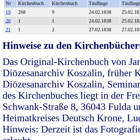
Nr
Kirchenbuch
Kirchenbuch
Täuflings
Täufling
19
268
9
24.02.1838
25.02.18
20
1
1
24.02.1838
25.02.18
21
1
2
27.02.1838
27.02.18
Hinweise zu den Kirchenbücher
Das Original-Kirchenbuch von Jan
Diözesanarchiv Koszalin, früher Kö
Diözesanarchiv Koszalin, Seminar
des Kirchenbuches liegt in der Fr
Schwank-Straße 8, 36043 Fulda u
Heimatkreises Deutsch Krone, Lu
Hinweis: Derzeit ist das Fotograf