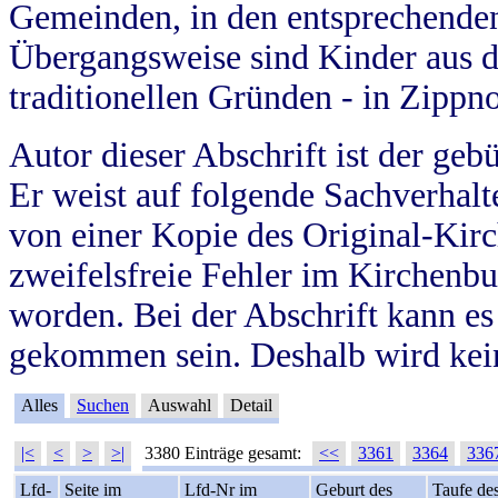
Gemeinden, in den entsprechende
Übergangsweise sind Kinder aus 
traditionellen Gründen - in Zippn
Autor dieser Abschrift ist der geb
Er weist auf folgende Sachverhalte
von einer Kopie des Original-Kirc
zweifelsfreie Fehler im Kirchenbuc
worden. Bei der Abschrift kann e
gekommen sein. Deshalb wird kein
Alles
Suchen
Auswahl
Detail
|<
<
>
>|
3380 Einträge gesamt:
<<
3361
3364
336
Lfd-
Seite im
Lfd-Nr im
Geburt des
Taufe de