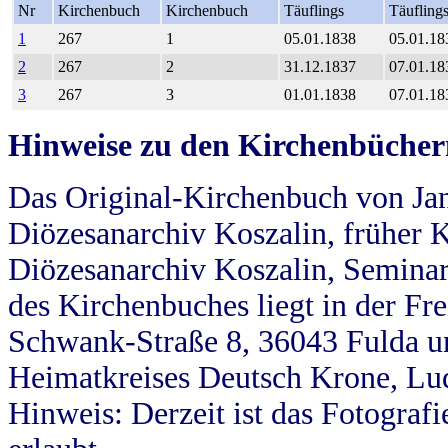
Nr
Kirchenbuch
Kirchenbuch
Täuflings
Täufling
1
267
1
05.01.1838
05.01.18
2
267
2
31.12.1837
07.01.18
3
267
3
01.01.1838
07.01.18
Hinweise zu den Kirchenbücher
Das Original-Kirchenbuch von Jan
Diözesanarchiv Koszalin, früher Kö
Diözesanarchiv Koszalin, Seminar
des Kirchenbuches liegt in der Fr
Schwank-Straße 8, 36043 Fulda u
Heimatkreises Deutsch Krone, Lu
Hinweis: Derzeit ist das Fotograf