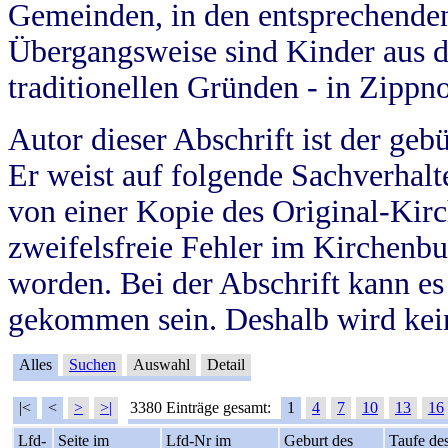
Gemeinden, in den entsprechende
Übergangsweise sind Kinder aus 
traditionellen Gründen - in Zippn
Autor dieser Abschrift ist der geb
Er weist auf folgende Sachverhalte
von einer Kopie des Original-Kirc
zweifelsfreie Fehler im Kirchenbuc
worden. Bei der Abschrift kann e
gekommen sein. Deshalb wird kein
Alles
Suchen
Auswahl
Detail
|<
<
>
>|
3380 Einträge gesamt:
1
4
7
10
13
16
Lfd-
Seite im
Lfd-Nr im
Geburt des
Taufe de