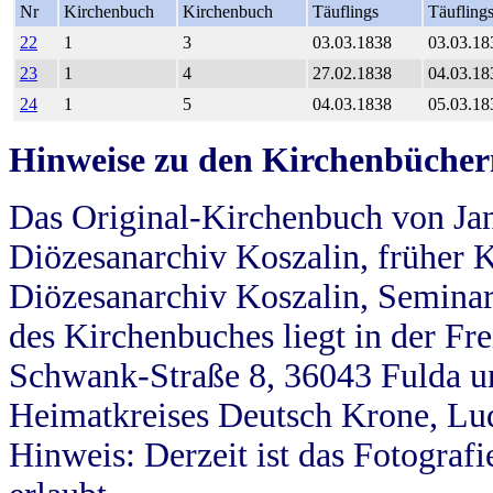
Nr
Kirchenbuch
Kirchenbuch
Täuflings
Täufling
22
1
3
03.03.1838
03.03.18
23
1
4
27.02.1838
04.03.18
24
1
5
04.03.1838
05.03.18
Hinweise zu den Kirchenbücher
Das Original-Kirchenbuch von Jan
Diözesanarchiv Koszalin, früher Kö
Diözesanarchiv Koszalin, Seminar
des Kirchenbuches liegt in der Fr
Schwank-Straße 8, 36043 Fulda u
Heimatkreises Deutsch Krone, Lu
Hinweis: Derzeit ist das Fotograf