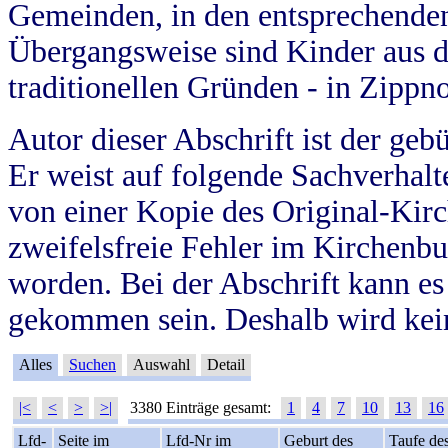
Gemeinden, in den entsprechende
Übergangsweise sind Kinder aus 
traditionellen Gründen - in Zippn
Autor dieser Abschrift ist der geb
Er weist auf folgende Sachverhalte
von einer Kopie des Original-Kirc
zweifelsfreie Fehler im Kirchenbuc
worden. Bei der Abschrift kann e
gekommen sein. Deshalb wird kein
Alles
Suchen
Auswahl
Detail
|<
<
>
>|
3380 Einträge gesamt:
1
4
7
10
13
16
Lfd-
Seite im
Lfd-Nr im
Geburt des
Taufe de