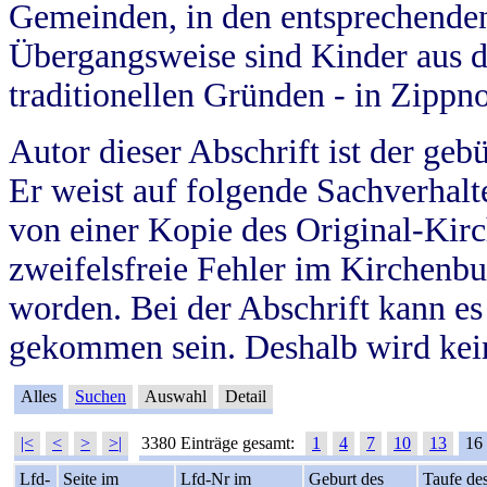
Gemeinden, in den entsprechende
Übergangsweise sind Kinder aus 
traditionellen Gründen - in Zippn
Autor dieser Abschrift ist der geb
Er weist auf folgende Sachverhalte
von einer Kopie des Original-Kirc
zweifelsfreie Fehler im Kirchenbuc
worden. Bei der Abschrift kann e
gekommen sein. Deshalb wird kein
Alles
Suchen
Auswahl
Detail
|<
<
>
>|
3380 Einträge gesamt:
1
4
7
10
13
16
Lfd-
Seite im
Lfd-Nr im
Geburt des
Taufe de