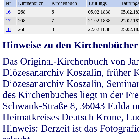
Nr
Kirchenbuch
Kirchenbuch
Täuflings
Täufling
16
268
6
05.02.1838
05.02.18
17
268
7
21.02.1838
25.02.18
18
268
8
22.02.1838
25.02.18
Hinweise zu den Kirchenbücher
Das Original-Kirchenbuch von Jan
Diözesanarchiv Koszalin, früher Kö
Diözesanarchiv Koszalin, Seminar
des Kirchenbuches liegt in der Fr
Schwank-Straße 8, 36043 Fulda u
Heimatkreises Deutsch Krone, Lu
Hinweis: Derzeit ist das Fotograf