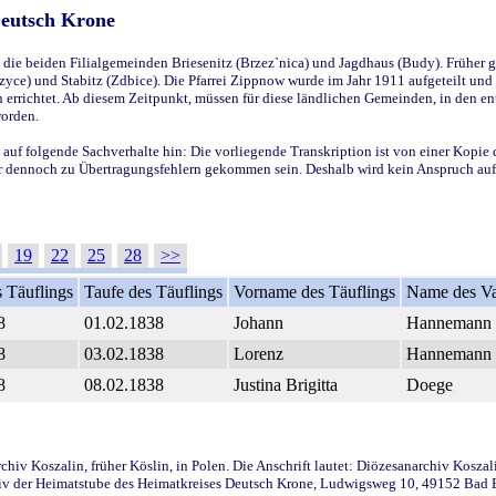
Deutsch Krone
ie beiden Filialgemeinden Briesenitz (Brzez`nica) und Jagdhaus (Budy). Früher g
yce) und Stabitz (Zdbice). Die Pfarrei Zippnow wurde im Jahr 1911 aufgeteilt und e
en errichtet. Ab diesem Zeitpunkt, müssen für diese ländlichen Gemeinden, in den
worden.
 auf folgende Sachverhalte hin: Die vorliegende Transkription ist von einer Kopie 
aber dennoch zu Übertragungsfehlern gekommen sein. Deshalb wird kein Anspruch auf 
19
22
25
28
>>
 Täuflings
Taufe des Täuflings
Vorname des Täuflings
Name des Va
8
01.02.1838
Johann
Hannemann
8
03.02.1838
Lorenz
Hannemann
8
08.02.1838
Justina Brigitta
Doege
iv Koszalin, früher Köslin, in Polen. Die Anschrift lautet: Diözesanarchiv Koszal
v der Heimatstube des Heimatkreises Deutsch Krone, Ludwigsweg 10, 49152 Bad Ess