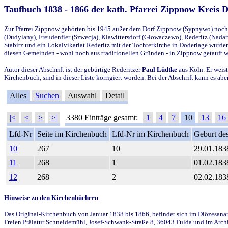
Taufbuch 1838 - 1866 der kath. Pfarrei Zippnow Kreis 
Zur Pfarrei Zippnow gehörten bis 1945 außer dem Dorf Zippnow (Sypnywo) noch d
(Dudylany), Freudenfier (Szwecja), Klawittersdorf (Glowaczewo), Rederitz (Nadarz
Stabitz und ein Lokalvikariat Rederitz mit der Tochterkirche in Doderlage wurd
diesen Gemeinden - wohl noch aus traditionellen Gründen - in Zippnow getauft 
Autor dieser Abschrift ist der gebürtige Rederitzer
Paul Lüdtke
aus Köln. Er weist
Kirchenbuch, sind in dieser Liste korrigiert worden. Bei der Abschrift kann es 
Alles
Suchen
Auswahl
Detail
|<
<
>
>|
3380 Einträge gesamt:
1
4
7
10
13
16
Lfd-Nr
Seite im Kirchenbuch
Lfd-Nr im Kirchenbuch
Geburt des
10
267
10
29.01.183
11
268
1
01.02.183
12
268
2
02.02.183
Hinweise zu den Kirchenbüchern
Das Original-Kirchenbuch von Januar 1838 bis 1866, befindet sich im Diözesanarch
Freien Prälatur Schneidemühl, Josef-Schwank-Straße 8, 36043 Fulda und im Archi