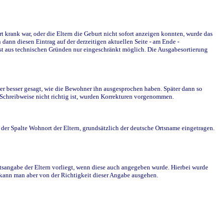
krank war, oder die Eltern die Geburt nicht sofort anzeigen konnten, wurde das
ann diesen Eintrag auf der derzeitigen aktuellen Seite - am Ende -
st aus technischen Gründen nur eingeschränkt möglich. Die Ausgabesortierung
r besser gesagt, wie die Bewohner ihn ausgesprochen haben. Später dann so
e Schreibweise nicht richtig ist, wurden Korrekturen vorgenommen.
r Spalte Wohnort der Eltern, grundsätzlich der deutsche Ortsname eingetragen.
rtsangabe der Eltern vorliegt, wenn diese auch angegeben wurde. Hierbei wurde
d kann man aber von der Richtigkeit dieser Angabe ausgehen.