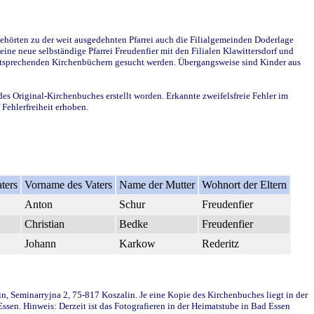
ehörten zu der weit ausgedehnten Pfarrei auch die Filialgemeinden Doderlage
ine neue selbständige Pfarrei Freudenfier mit den Filialen Klawittersdorf und
 entsprechenden Kirchenbüchern gesucht werden. Übergangsweise sind Kinder aus
des Original-Kirchenbuches erstellt worden. Erkannte zweifelsfreie Fehler im
Fehlerfreiheit erhoben.
ters
Vorname des Vaters
Name der Mutter
Wohnort der Eltern
Anton
Schur
Freudenfier
Christian
Bedke
Freudenfier
Johann
Karkow
Rederitz
in, Seminarryjna 2, 75-817 Koszalin. Je eine Kopie des Kirchenbuches liegt in der
en. Hinweis: Derzeit ist das Fotografieren in der Heimatstube in Bad Essen