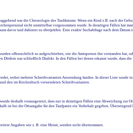
ggebend war die Chronologie des Taufdatums. Wenn ein Kind z.B. nach der Geburt 
rchenpersonal nicht unmittelbar vorgenommen wurde. In derartigen Fällen hat man d
raum davor und dahinter zu überprüfen. Eine exakte Suchabfrage nach dem Datum i
den offensichtlich so aufgeschrieben, wie die Amtsperson ihn verstanden hat, ode
n Dörfern war schließlich Dialekt. In den Fällen bei denen erkannt wurde, dass di
t, wobei mehrere Schreibvarianten Anwendung fanden. In dieser Liste wurde in de
n und den im Kirchenbuch verwendeten Schreibvarianten.
wurde deshalb vorausgesetzt, dass nur in derartigen Fällen eine Abweichung zur O
eshalb ist bei der Ortsangabe für den Taufpaten ein Vorbehalt gegeben. Überwiegen
weitere Angaben wie z. B. eine Heirat, wurden nicht übernommen.