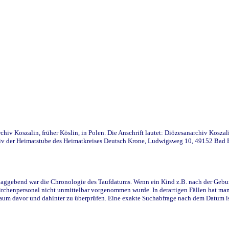
iv Koszalin, früher Köslin, in Polen. Die Anschrift lautet: Diözesanarchiv Koszal
v der Heimatstube des Heimatkreises Deutsch Krone, Ludwigsweg 10, 49152 Bad Ess
ggebend war die Chronologie des Taufdatums. Wenn ein Kind z.B. nach der Geburt 
rchenpersonal nicht unmittelbar vorgenommen wurde. In derartigen Fällen hat man d
raum davor und dahinter zu überprüfen. Eine exakte Suchabfrage nach dem Datum i