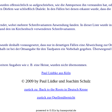
den offensichtlich so aufgeschrieben, wie die Amtsperson ihn verstanden hat, ode
n Dörfern war schließlich Dialekt. In den Fällen bei denen erkannt wurde, dass di
t, wobei mehrere Schreibvarianten Anwendung fanden. In dieser Liste wurde in de
n und den im Kirchenbuch verwendeten Schreibvarianten.
wurde deshalb vorausgesetzt, dass nur in derartigen Fällen eine Abweichung zur O
eshalb ist bei der Ortsangabe für den Taufpaten ein Vorbehalt gegeben. Überwiegen
weitere Angaben wie z. B. eine Heirat, wurden nicht übernommen.
Paul Lüdtke aus Köln
© 2009 by Paul Lüdke und Joachim Schulz
zurück zu: Back to the Roots in Deutsch Krone
zurück zur Quellenübersicht
powered in 0.01s by baseportal.de