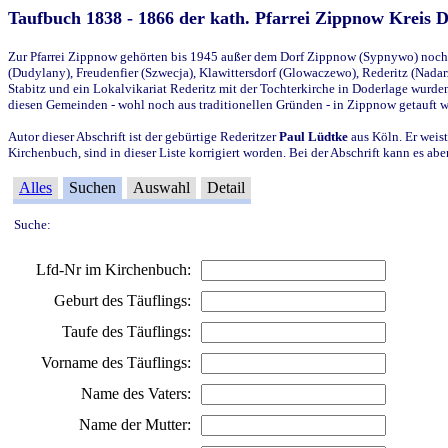
Taufbuch 1838 - 1866 der kath. Pfarrei Zippnow Kreis 
Zur Pfarrei Zippnow gehörten bis 1945 außer dem Dorf Zippnow (Sypnywo) noch d
(Dudylany), Freudenfier (Szwecja), Klawittersdorf (Glowaczewo), Rederitz (Nadarz
Stabitz und ein Lokalvikariat Rederitz mit der Tochterkirche in Doderlage wurd
diesen Gemeinden - wohl noch aus traditionellen Gründen - in Zippnow getauft 
Autor dieser Abschrift ist der gebürtige Rederitzer
Paul Lüdtke
aus Köln. Er weist
Kirchenbuch, sind in dieser Liste korrigiert worden. Bei der Abschrift kann es 
Alles
Suchen
Auswahl
Detail
Suche:
Lfd-Nr im Kirchenbuch:
Geburt des Täuflings:
Taufe des Täuflings:
Vorname des Täuflings:
Name des Vaters:
Name der Mutter: