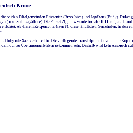
Deutsch Krone
ie beiden Filialgemeinden Briesenitz (Brzez`nica) und Jagdhaus (Budy). Früher g
yce) und Stabitz (Zdbice). Die Pfarrei Zippnow wurde im Jahr 1911 aufgeteilt und e
en errichtet. Ab diesem Zeitpunkt, müssen für diese ländlichen Gemeinden, in den
worden.
 auf folgende Sachverhalte hin: Die vorliegende Transkription ist von einer Kopie 
aber dennoch zu Übertragungsfehlern gekommen sein. Deshalb wird kein Anspruch auf 