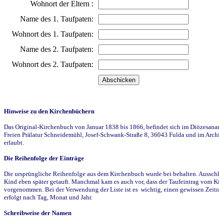
Wohnort der Eltern :
Name des 1. Taufpaten:
Wohnort des 1. Taufpaten:
Name des 2. Taufpaten:
Wohnort des 2. Taufpaten:
Hinweise zu den Kirchenbüchern
Das Original-Kirchenbuch von Januar 1838 bis 1866, befindet sich im Diözesanarch
Freien Prälatur Schneidemühl, Josef-Schwank-Straße 8, 36043 Fulda und im Archi
erlaubt.
Die Reihenfolge der Einträge
Die ursprüngliche Reihenfolge aus dem Kirchenbuch wurde bei behalten. Ausschla
Kind eben später getauft. Manchmal kam es auch vor, dass der Taufeintrag vom Ki
vorgenommen. Bei der Verwendung der Liste ist es wichtig, einen gewissen Zeit
erfolgt nach Tag, Monat und Jahr.
Schreibweise der Namen