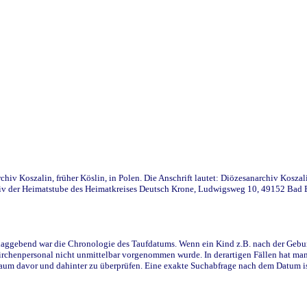
iv Koszalin, früher Köslin, in Polen. Die Anschrift lautet: Diözesanarchiv Koszal
v der Heimatstube des Heimatkreises Deutsch Krone, Ludwigsweg 10, 49152 Bad Ess
ggebend war die Chronologie des Taufdatums. Wenn ein Kind z.B. nach der Geburt 
rchenpersonal nicht unmittelbar vorgenommen wurde. In derartigen Fällen hat man d
raum davor und dahinter zu überprüfen. Eine exakte Suchabfrage nach dem Datum i