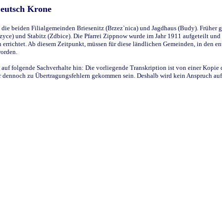
Deutsch Krone
ie beiden Filialgemeinden Briesenitz (Brzez`nica) und Jagdhaus (Budy). Früher g
yce) und Stabitz (Zdbice). Die Pfarrei Zippnow wurde im Jahr 1911 aufgeteilt und e
en errichtet. Ab diesem Zeitpunkt, müssen für diese ländlichen Gemeinden, in den
worden.
 auf folgende Sachverhalte hin: Die vorliegende Transkription ist von einer Kopie 
aber dennoch zu Übertragungsfehlern gekommen sein. Deshalb wird kein Anspruch auf 