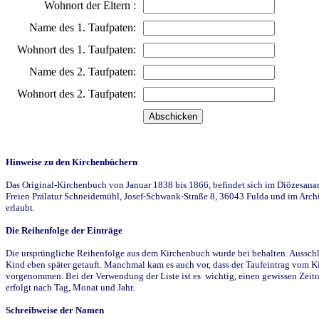
Wohnort der Eltern :
Name des 1. Taufpaten:
Wohnort des 1. Taufpaten:
Name des 2. Taufpaten:
Wohnort des 2. Taufpaten:
Hinweise zu den Kirchenbüchern
Das Original-Kirchenbuch von Januar 1838 bis 1866, befindet sich im Diözesanarch
Freien Prälatur Schneidemühl, Josef-Schwank-Straße 8, 36043 Fulda und im Archi
erlaubt.
Die Reihenfolge der Einträge
Die ursprüngliche Reihenfolge aus dem Kirchenbuch wurde bei behalten. Ausschla
Kind eben später getauft. Manchmal kam es auch vor, dass der Taufeintrag vom Ki
vorgenommen. Bei der Verwendung der Liste ist es wichtig, einen gewissen Zeit
erfolgt nach Tag, Monat und Jahr.
Schreibweise der Namen