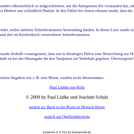
den offensichtlich so aufgeschrieben, wie die Amtsperson ihn verstanden hat, ode
n Dörfern war schließlich Dialekt. In den Fällen bei denen erkannt wurde, dass di
t, wobei mehrere Schreibvarianten Anwendung fanden. In dieser Liste wurde in de
n und den im Kirchenbuch verwendeten Schreibvarianten.
wurde deshalb vorausgesetzt, dass nur in derartigen Fällen eine Abweichung zur O
eshalb ist bei der Ortsangabe für den Taufpaten ein Vorbehalt gegeben. Überwiegen
weitere Angaben wie z. B. eine Heirat, wurden nicht übernommen.
Paul Lüdtke aus Köln
© 2009 by Paul Lüdke und Joachim Schulz
zurück zu: Back to the Roots in Deutsch Krone
zurück zur Quellenübersicht
powered in 0.01s by baseportal.de