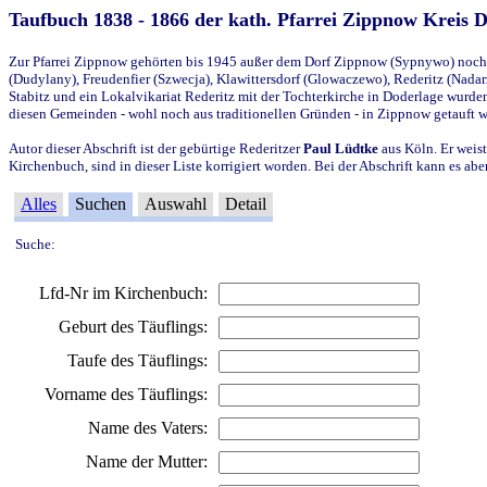
Taufbuch 1838 - 1866 der kath. Pfarrei Zippnow Kreis 
Zur Pfarrei Zippnow gehörten bis 1945 außer dem Dorf Zippnow (Sypnywo) noch d
(Dudylany), Freudenfier (Szwecja), Klawittersdorf (Glowaczewo), Rederitz (Nadarz
Stabitz und ein Lokalvikariat Rederitz mit der Tochterkirche in Doderlage wurd
diesen Gemeinden - wohl noch aus traditionellen Gründen - in Zippnow getauft 
Autor dieser Abschrift ist der gebürtige Rederitzer
Paul Lüdtke
aus Köln. Er weist
Kirchenbuch, sind in dieser Liste korrigiert worden. Bei der Abschrift kann es 
Alles
Suchen
Auswahl
Detail
Suche:
Lfd-Nr im Kirchenbuch:
Geburt des Täuflings:
Taufe des Täuflings:
Vorname des Täuflings:
Name des Vaters:
Name der Mutter: