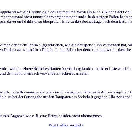
ggebend war die Chronologie des Taufdatums. Wenn ein Kind z.B. nach der Geburt 
rchenpersonal nicht unmittelbar vorgenommen wurde. In derartigen Fällen hat man d
raum davor und dahinter zu überprüfen. Eine exakte Suchabfrage nach dem Datum i
den offensichtlich so aufgeschrieben, wie die Amtsperson ihn verstanden hat, ode
n Dörfern war schließlich Dialekt. In den Fällen bei denen erkannt wurde, dass di
t, wobei mehrere Schreibvarianten Anwendung fanden. In dieser Liste wurde in de
n und den im Kirchenbuch verwendeten Schreibvarianten.
wurde deshalb vorausgesetzt, dass nur in derartigen Fällen eine Abweichung zur O
eshalb ist bei der Ortsangabe für den Taufpaten ein Vorbehalt gegeben. Überwiegen
weitere Angaben wie z. B. eine Heirat, wurden nicht übernommen.
Paul Lüdtke aus Köln