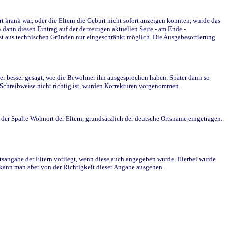
krank war, oder die Eltern die Geburt nicht sofort anzeigen konnten, wurde das
ann diesen Eintrag auf der derzeitigen aktuellen Seite - am Ende -
st aus technischen Gründen nur eingeschränkt möglich. Die Ausgabesortierung
r besser gesagt, wie die Bewohner ihn ausgesprochen haben. Später dann so
e Schreibweise nicht richtig ist, wurden Korrekturen vorgenommen.
r Spalte Wohnort der Eltern, grundsätzlich der deutsche Ortsname eingetragen.
rtsangabe der Eltern vorliegt, wenn diese auch angegeben wurde. Hierbei wurde
d kann man aber von der Richtigkeit dieser Angabe ausgehen.