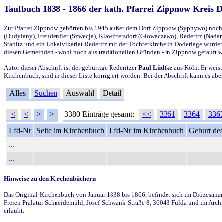
Taufbuch 1838 - 1866 der kath. Pfarrei Zippnow Kreis 
Zur Pfarrei Zippnow gehörten bis 1945 außer dem Dorf Zippnow (Sypnywo) noch d
(Dudylany), Freudenfier (Szwecja), Klawittersdorf (Glowaczewo), Rederitz (Nadarz
Stabitz und ein Lokalvikariat Rederitz mit der Tochterkirche in Doderlage wurd
diesen Gemeinden - wohl noch aus traditionellen Gründen - in Zippnow getauft 
Autor dieser Abschrift ist der gebürtige Rederitzer
Paul Lüdtke
aus Köln. Er weist
Kirchenbuch, sind in dieser Liste korrigiert worden. Bei der Abschrift kann es 
Alles
Suchen
Auswahl
Detail
|<
<
>
>|
3380 Einträge gesamt:
<<
3361
3364
336
Lfd-Nr
Seite im Kirchenbuch
Lfd-Nr im Kirchenbuch
Geburt des
...
...
Hinweise zu den Kirchenbüchern
Das Original-Kirchenbuch von Januar 1838 bis 1866, befindet sich im Diözesanarch
Freien Prälatur Schneidemühl, Josef-Schwank-Straße 8, 36043 Fulda und im Archi
erlaubt.