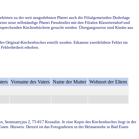
ehörten zu der weit ausgedehnten Pfarrei auch die Filialgemeinden Doderlage
ine neue selbständige Pfarrei Freudenfier mit den Filialen Klawittersdorf und
 entsprechenden Kirchenbüchern gesucht werden. Übergangsweise sind Kinder aus
des Original-Kirchenbuches erstellt worden. Erkannte zweifelsfreie Fehler im
Fehlerfreiheit erhoben.
ters
Vorname des Vaters
Name der Mutter
Wohnort der Eltern
in, Seminarryjna 2, 75-817 Koszalin. Je eine Kopie des Kirchenbuches liegt in der
en. Hinweis: Derzeit ist das Fotografieren in der Heimatstube in Bad Essen