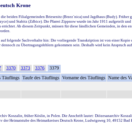
Deutsch Krone
ie beiden Filialgemeinden Briesenitz (Brzez`nica) und Jagdhaus (Budy). Früher g
yce) und Stabitz (Zdbice). Die Pfarrei Zippnow wurde im Jahr 1911 aufgeteilt und e
en errichtet. Ab diesem Zeitpunkt, müssen für diese ländlichen Gemeinden, in den
worden.
 auf folgende Sachverhalte hin: Die vorliegende Transkription ist von einer Kopie 
aber dennoch zu Übertragungsfehlern gekommen sein. Deshalb wird kein Anspruch auf 
7
3370
3373
3376
3379
 Täuflings
Taufe des Täuflings
Vorname des Täuflings
Name des Va
iv Koszalin, früher Köslin, in Polen. Die Anschrift lautet: Diözesanarchiv Koszal
v der Heimatstube des Heimatkreises Deutsch Krone, Ludwigsweg 10, 49152 Bad Ess