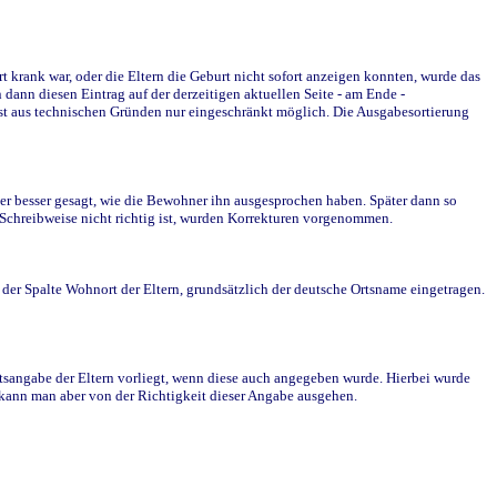
krank war, oder die Eltern die Geburt nicht sofort anzeigen konnten, wurde das
ann diesen Eintrag auf der derzeitigen aktuellen Seite - am Ende -
st aus technischen Gründen nur eingeschränkt möglich. Die Ausgabesortierung
r besser gesagt, wie die Bewohner ihn ausgesprochen haben. Später dann so
e Schreibweise nicht richtig ist, wurden Korrekturen vorgenommen.
r Spalte Wohnort der Eltern, grundsätzlich der deutsche Ortsname eingetragen.
rtsangabe der Eltern vorliegt, wenn diese auch angegeben wurde. Hierbei wurde
d kann man aber von der Richtigkeit dieser Angabe ausgehen.