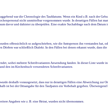
ggebend war die Chronologie des Taufdatums. Wenn ein Kind z.B. nach der Geburt 
rchenpersonal nicht unmittelbar vorgenommen wurde. In derartigen Fällen hat man d
raum davor und dahinter zu überprüfen. Eine exakte Suchabfrage nach dem Datum i
den offensichtlich so aufgeschrieben, wie die Amtsperson ihn verstanden hat, ode
n Dörfern war schließlich Dialekt. In den Fällen bei denen erkannt wurde, dass di
t, wobei mehrere Schreibvarianten Anwendung fanden. In dieser Liste wurde in de
n und den im Kirchenbuch verwendeten Schreibvarianten.
wurde deshalb vorausgesetzt, dass nur in derartigen Fällen eine Abweichung zur O
eshalb ist bei der Ortsangabe für den Taufpaten ein Vorbehalt gegeben. Überwiegen
weitere Angaben wie z. B. eine Heirat, wurden nicht übernommen.