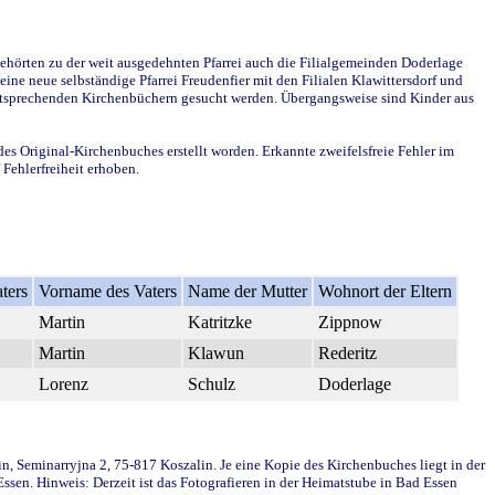
ehörten zu der weit ausgedehnten Pfarrei auch die Filialgemeinden Doderlage
ine neue selbständige Pfarrei Freudenfier mit den Filialen Klawittersdorf und
 entsprechenden Kirchenbüchern gesucht werden. Übergangsweise sind Kinder aus
des Original-Kirchenbuches erstellt worden. Erkannte zweifelsfreie Fehler im
Fehlerfreiheit erhoben.
ters
Vorname des Vaters
Name der Mutter
Wohnort der Eltern
Martin
Katritzke
Zippnow
Martin
Klawun
Rederitz
Lorenz
Schulz
Doderlage
in, Seminarryjna 2, 75-817 Koszalin. Je eine Kopie des Kirchenbuches liegt in der
en. Hinweis: Derzeit ist das Fotografieren in der Heimatstube in Bad Essen