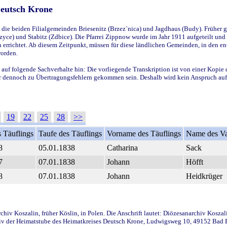
Deutsch Krone
ie beiden Filialgemeinden Briesenitz (Brzez`nica) und Jagdhaus (Budy). Früher g
yce) und Stabitz (Zdbice). Die Pfarrei Zippnow wurde im Jahr 1911 aufgeteilt und e
en errichtet. Ab diesem Zeitpunkt, müssen für diese ländlichen Gemeinden, in den
worden.
 auf folgende Sachverhalte hin: Die vorliegende Transkription ist von einer Kopie 
aber dennoch zu Übertragungsfehlern gekommen sein. Deshalb wird kein Anspruch auf 
19
22
25
28
>>
 Täuflings
Taufe des Täuflings
Vorname des Täuflings
Name des Va
8
05.01.1838
Catharina
Sack
7
07.01.1838
Johann
Höfft
8
07.01.1838
Johann
Heidkrüger
iv Koszalin, früher Köslin, in Polen. Die Anschrift lautet: Diözesanarchiv Koszal
v der Heimatstube des Heimatkreises Deutsch Krone, Ludwigsweg 10, 49152 Bad Ess