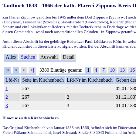
Taufbuch 1838 - 1866 der kath. Pfarrei Zippnow Kreis 
Zur Pfarrei Zippnow gehörten bis 1945 außer dem Dorf Zippnow (Sypnywo) noch d
(Dudylany), Freudenfier (Szwecja), Klawittersdorf (Glowaczewo), Rederitz (Nadarz
Stabitz und ein Lokalvikariat Rederitz mit der Tochterkirche in Doderlage wurd
diesen Gemeinden - wohl noch aus traditionellen Gründen - in Zippnow getauft 
Autor dieser Abschrift ist der gebürtige Rederitzer
Paul Lüdtke
aus Köln. Er weist
Kirchenbuch, sind in dieser Liste korrigiert worden. Bei der Abschrift kann es 
Alles
Suchen
Auswahl
Detail
|<
<
>
>|
3380 Einträge gesamt:
1
4
7
10
13
16
Lfd-Nr
Seite im Kirchenbuch
Lfd-Nr im Kirchenbuch
Geburt des
1
267
1
05.01.183
2
267
2
31.12.183
3
267
3
01.01.183
Hinweise zu den Kirchenbüchern
Das Original-Kirchenbuch von Januar 1838 bis 1866, befindet sich im Diözesanarch
Freien Prälatur Schneidemühl, Josef-Schwank-Straße 8, 36043 Fulda und im Archi