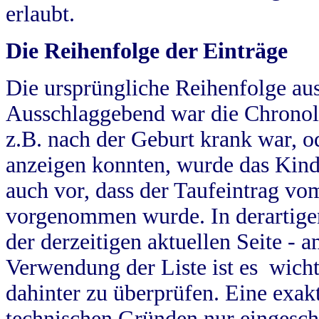
erlaubt.
Die Reihenfolge der Einträge
Die ursprüngliche Reihenfolge au
Ausschlaggebend war die Chronol
z.B. nach der Geburt krank war, od
anzeigen konnten, wurde das Kind
auch vor, dass der Taufeintrag vo
vorgenommen wurde. In derartigen
der derzeitigen aktuellen Seite -
Verwendung der Liste ist es wich
dahinter zu überprüfen. Eine exa
technischen Gründen nur eingesch