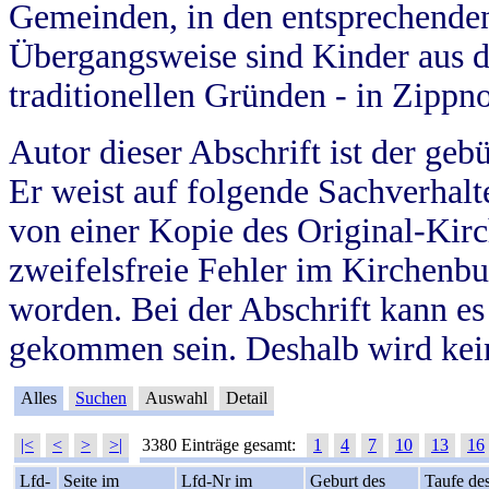
Gemeinden, in den entsprechende
Übergangsweise sind Kinder aus 
traditionellen Gründen - in Zippn
Autor dieser Abschrift ist der geb
Er weist auf folgende Sachverhalte
von einer Kopie des Original-Kirc
zweifelsfreie Fehler im Kirchenbuc
worden. Bei der Abschrift kann e
gekommen sein. Deshalb wird kein
Alles
Suchen
Auswahl
Detail
|<
<
>
>|
3380 Einträge gesamt:
1
4
7
10
13
16
Lfd-
Seite im
Lfd-Nr im
Geburt des
Taufe de