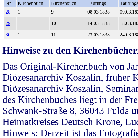
Nr
Kirchenbuch
Kirchenbuch
Täuflings
Täufling
28
1
9
08.03.1838
09.03.18
29
1
10
14.03.1838
18.03.18
30
1
11
23.03.1838
24.03.18
Hinweise zu den Kirchenbücher
Das Original-Kirchenbuch von Jan
Diözesanarchiv Koszalin, früher Kö
Diözesanarchiv Koszalin, Seminar
des Kirchenbuches liegt in der Fr
Schwank-Straße 8, 36043 Fulda u
Heimatkreises Deutsch Krone, Lu
Hinweis: Derzeit ist das Fotograf