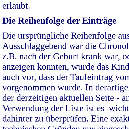
erlaubt.
Die Reihenfolge der Einträge
Die ursprüngliche Reihenfolge au
Ausschlaggebend war die Chronol
z.B. nach der Geburt krank war, od
anzeigen konnten, wurde das Kind
auch vor, dass der Taufeintrag vo
vorgenommen wurde. In derartigen
der derzeitigen aktuellen Seite -
Verwendung der Liste ist es wich
dahinter zu überprüfen. Eine exa
technischen Gründen nur eingesch