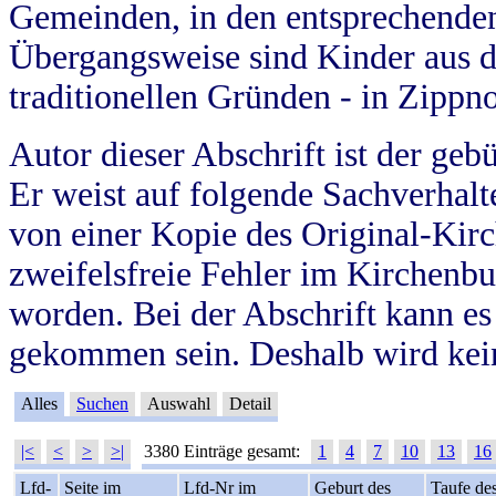
Gemeinden, in den entsprechende
Übergangsweise sind Kinder aus 
traditionellen Gründen - in Zippn
Autor dieser Abschrift ist der geb
Er weist auf folgende Sachverhalte
von einer Kopie des Original-Kirc
zweifelsfreie Fehler im Kirchenbuc
worden. Bei der Abschrift kann e
gekommen sein. Deshalb wird kein
Alles
Suchen
Auswahl
Detail
|<
<
>
>|
3380 Einträge gesamt:
1
4
7
10
13
16
Lfd-
Seite im
Lfd-Nr im
Geburt des
Taufe de