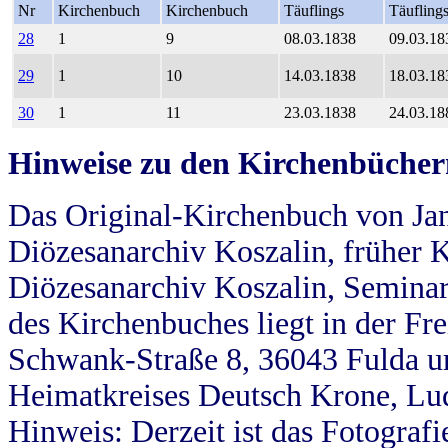
Nr
Kirchenbuch
Kirchenbuch
Täuflings
Täufling
28
1
9
08.03.1838
09.03.18
29
1
10
14.03.1838
18.03.18
30
1
11
23.03.1838
24.03.18
Hinweise zu den Kirchenbücher
Das Original-Kirchenbuch von Jan
Diözesanarchiv Koszalin, früher Kö
Diözesanarchiv Koszalin, Seminar
des Kirchenbuches liegt in der Fr
Schwank-Straße 8, 36043 Fulda u
Heimatkreises Deutsch Krone, Lu
Hinweis: Derzeit ist das Fotograf