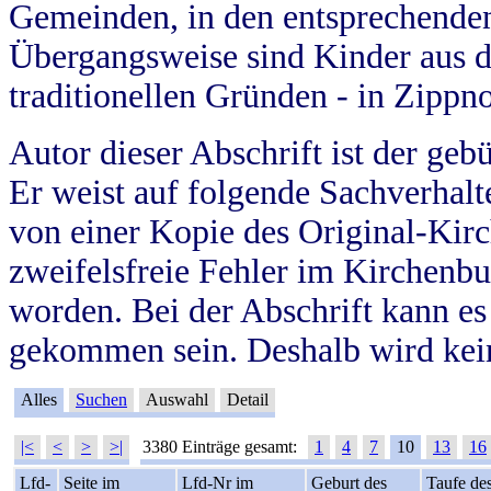
Gemeinden, in den entsprechende
Übergangsweise sind Kinder aus 
traditionellen Gründen - in Zippn
Autor dieser Abschrift ist der geb
Er weist auf folgende Sachverhalte
von einer Kopie des Original-Kirc
zweifelsfreie Fehler im Kirchenbuc
worden. Bei der Abschrift kann e
gekommen sein. Deshalb wird kein
Alles
Suchen
Auswahl
Detail
|<
<
>
>|
3380 Einträge gesamt:
1
4
7
10
13
16
Lfd-
Seite im
Lfd-Nr im
Geburt des
Taufe de