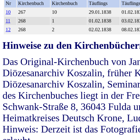
Nr
Kirchenbuch
Kirchenbuch
Täuflings
Täufling
10
267
10
29.01.1838
01.02.18
11
268
1
01.02.1838
03.02.18
12
268
2
02.02.1838
08.02.18
Hinweise zu den Kirchenbücher
Das Original-Kirchenbuch von Jan
Diözesanarchiv Koszalin, früher Kö
Diözesanarchiv Koszalin, Seminar
des Kirchenbuches liegt in der Fr
Schwank-Straße 8, 36043 Fulda u
Heimatkreises Deutsch Krone, Lu
Hinweis: Derzeit ist das Fotograf