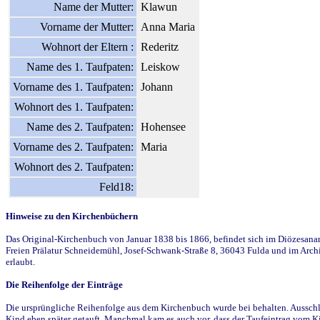
Name der Mutter:
Klawun
Vorname der Mutter:
Anna Maria
Wohnort der Eltern :
Rederitz
Name des 1. Taufpaten:
Leiskow
Vorname des 1. Taufpaten:
Johann
Wohnort des 1. Taufpaten:
Name des 2. Taufpaten:
Hohensee
Vorname des 2. Taufpaten:
Maria
Wohnort des 2. Taufpaten:
Feld18:
Hinweise zu den Kirchenbüchern
Das Original-Kirchenbuch von Januar 1838 bis 1866, befindet sich im Diözesanarch
Freien Prälatur Schneidemühl, Josef-Schwank-Straße 8, 36043 Fulda und im Archi
erlaubt.
Die Reihenfolge der Einträge
Die ursprüngliche Reihenfolge aus dem Kirchenbuch wurde bei behalten. Ausschla
Kind eben später getauft. Manchmal kam es auch vor, dass der Taufeintrag vom Ki