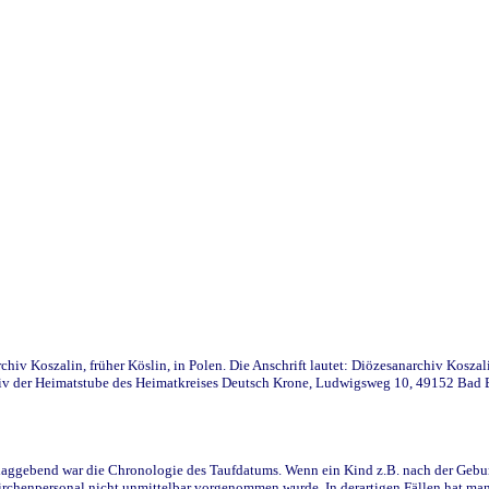
iv Koszalin, früher Köslin, in Polen. Die Anschrift lautet: Diözesanarchiv Koszal
v der Heimatstube des Heimatkreises Deutsch Krone, Ludwigsweg 10, 49152 Bad Ess
ggebend war die Chronologie des Taufdatums. Wenn ein Kind z.B. nach der Geburt 
rchenpersonal nicht unmittelbar vorgenommen wurde. In derartigen Fällen hat man d