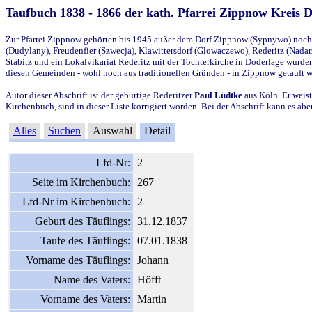
Taufbuch 1838 - 1866 der kath. Pfarrei Zippnow Kreis 
Zur Pfarrei Zippnow gehörten bis 1945 außer dem Dorf Zippnow (Sypnywo) noch d
(Dudylany), Freudenfier (Szwecja), Klawittersdorf (Glowaczewo), Rederitz (Nadarz
Stabitz und ein Lokalvikariat Rederitz mit der Tochterkirche in Doderlage wurd
diesen Gemeinden - wohl noch aus traditionellen Gründen - in Zippnow getauft 
Autor dieser Abschrift ist der gebürtige Rederitzer
Paul Lüdtke
aus Köln. Er weist
Kirchenbuch, sind in dieser Liste korrigiert worden. Bei der Abschrift kann es 
Alles
Suchen
Auswahl
Detail
Lfd-Nr:
2
Seite im Kirchenbuch:
267
Lfd-Nr im Kirchenbuch:
2
Geburt des Täuflings:
31.12.1837
Taufe des Täuflings:
07.01.1838
Vorname des Täuflings:
Johann
Name des Vaters:
Höfft
Vorname des Vaters:
Martin