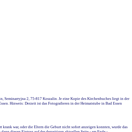
in, Seminarryjna 2, 75-817 Koszalin. Je eine Kopie des Kirchenbuches liegt in der
en. Hinweis: Derzeit ist das Fotografieren in der Heimatstube in Bad Essen
krank war, oder die Eltern die Geburt nicht sofort anzeigen konnten, wurde das
ann diesen Eintrag auf der derzeitigen aktuellen Seite - am Ende -