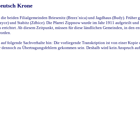
Deutsch Krone
ie beiden Filialgemeinden Briesenitz (Brzez`nica) und Jagdhaus (Budy). Früher g
yce) und Stabitz (Zdbice). Die Pfarrei Zippnow wurde im Jahr 1911 aufgeteilt und e
en errichtet. Ab diesem Zeitpunkt, müssen für diese ländlichen Gemeinden, in den
worden.
 auf folgende Sachverhalte hin: Die vorliegende Transkription ist von einer Kopie 
aber dennoch zu Übertragungsfehlern gekommen sein. Deshalb wird kein Anspruch auf 