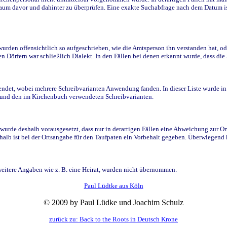
raum davor und dahinter zu überprüfen. Eine exakte Suchabfrage nach dem Datum i
den offensichtlich so aufgeschrieben, wie die Amtsperson ihn verstanden hat, ode
n Dörfern war schließlich Dialekt. In den Fällen bei denen erkannt wurde, dass di
t, wobei mehrere Schreibvarianten Anwendung fanden. In dieser Liste wurde in de
n und den im Kirchenbuch verwendeten Schreibvarianten.
wurde deshalb vorausgesetzt, dass nur in derartigen Fällen eine Abweichung zur O
eshalb ist bei der Ortsangabe für den Taufpaten ein Vorbehalt gegeben. Überwiegen
weitere Angaben wie z. B. eine Heirat, wurden nicht übernommen.
Paul Lüdtke aus Köln
© 2009 by Paul Lüdke und Joachim Schulz
zurück zu: Back to the Roots in Deutsch Krone