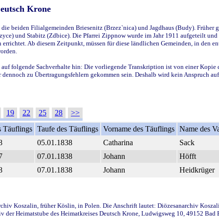
Deutsch Krone
ie beiden Filialgemeinden Briesenitz (Brzez`nica) und Jagdhaus (Budy). Früher g
yce) und Stabitz (Zdbice). Die Pfarrei Zippnow wurde im Jahr 1911 aufgeteilt und e
en errichtet. Ab diesem Zeitpunkt, müssen für diese ländlichen Gemeinden, in den
worden.
 auf folgende Sachverhalte hin: Die vorliegende Transkription ist von einer Kopie 
aber dennoch zu Übertragungsfehlern gekommen sein. Deshalb wird kein Anspruch auf 
19
22
25
28
>>
 Täuflings
Taufe des Täuflings
Vorname des Täuflings
Name des Va
8
05.01.1838
Catharina
Sack
7
07.01.1838
Johann
Höfft
8
07.01.1838
Johann
Heidkrüger
iv Koszalin, früher Köslin, in Polen. Die Anschrift lautet: Diözesanarchiv Koszal
v der Heimatstube des Heimatkreises Deutsch Krone, Ludwigsweg 10, 49152 Bad Ess