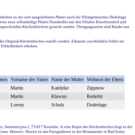
ehörten zu der weit ausgedehnten Pfarrei auch die Filialgemeinden Doderlage
ine neue selbständige Pfarrei Freudenfier mit den Filialen Klawittersdorf und
 entsprechenden Kirchenbüchern gesucht werden. Übergangsweise sind Kinder aus
des Original-Kirchenbuches erstellt worden. Erkannte zweifelsfreie Fehler im
Fehlerfreiheit erhoben.
ters
Vorname des Vaters
Name der Mutter
Wohnort der Eltern
Martin
Katritzke
Zippnow
Martin
Klawun
Rederitz
Lorenz
Schulz
Doderlage
in, Seminarryjna 2, 75-817 Koszalin. Je eine Kopie des Kirchenbuches liegt in der
en. Hinweis: Derzeit ist das Fotografieren in der Heimatstube in Bad Essen