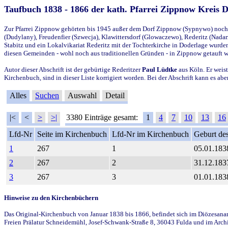
Taufbuch 1838 - 1866 der kath. Pfarrei Zippnow Kreis 
Zur Pfarrei Zippnow gehörten bis 1945 außer dem Dorf Zippnow (Sypnywo) noch d
(Dudylany), Freudenfier (Szwecja), Klawittersdorf (Glowaczewo), Rederitz (Nadarz
Stabitz und ein Lokalvikariat Rederitz mit der Tochterkirche in Doderlage wurd
diesen Gemeinden - wohl noch aus traditionellen Gründen - in Zippnow getauft 
Autor dieser Abschrift ist der gebürtige Rederitzer
Paul Lüdtke
aus Köln. Er weist
Kirchenbuch, sind in dieser Liste korrigiert worden. Bei der Abschrift kann es 
Alles
Suchen
Auswahl
Detail
|<
<
>
>|
3380 Einträge gesamt:
1
4
7
10
13
16
Lfd-Nr
Seite im Kirchenbuch
Lfd-Nr im Kirchenbuch
Geburt des
1
267
1
05.01.183
2
267
2
31.12.183
3
267
3
01.01.183
Hinweise zu den Kirchenbüchern
Das Original-Kirchenbuch von Januar 1838 bis 1866, befindet sich im Diözesanarch
Freien Prälatur Schneidemühl, Josef-Schwank-Straße 8, 36043 Fulda und im Archi