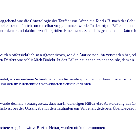
ggebend war die Chronologie des Taufdatums. Wenn ein Kind z.B. nach der Geburt 
rchenpersonal nicht unmittelbar vorgenommen wurde. In derartigen Fällen hat man d
raum davor und dahinter zu überprüfen. Eine exakte Suchabfrage nach dem Datum i
den offensichtlich so aufgeschrieben, wie die Amtsperson ihn verstanden hat, ode
n Dörfern war schließlich Dialekt. In den Fällen bei denen erkannt wurde, dass di
t, wobei mehrere Schreibvarianten Anwendung fanden. In dieser Liste wurde in de
n und den im Kirchenbuch verwendeten Schreibvarianten.
wurde deshalb vorausgesetzt, dass nur in derartigen Fällen eine Abweichung zur O
eshalb ist bei der Ortsangabe für den Taufpaten ein Vorbehalt gegeben. Überwiegen
weitere Angaben wie z. B. eine Heirat, wurden nicht übernommen.