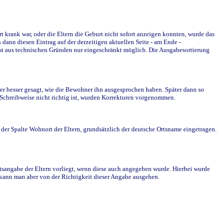
krank war, oder die Eltern die Geburt nicht sofort anzeigen konnten, wurde das
ann diesen Eintrag auf der derzeitigen aktuellen Seite - am Ende -
st aus technischen Gründen nur eingeschränkt möglich. Die Ausgabesortierung
r besser gesagt, wie die Bewohner ihn ausgesprochen haben. Später dann so
e Schreibweise nicht richtig ist, wurden Korrekturen vorgenommen.
r Spalte Wohnort der Eltern, grundsätzlich der deutsche Ortsname eingetragen.
rtsangabe der Eltern vorliegt, wenn diese auch angegeben wurde. Hierbei wurde
d kann man aber von der Richtigkeit dieser Angabe ausgehen.