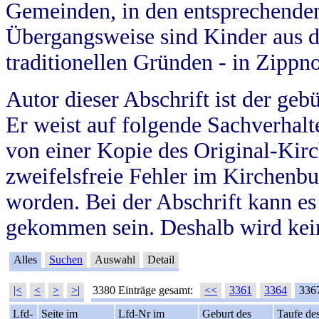
Gemeinden, in den entsprechende
Übergangsweise sind Kinder aus 
traditionellen Gründen - in Zippn
Autor dieser Abschrift ist der geb
Er weist auf folgende Sachverhalte
von einer Kopie des Original-Kirc
zweifelsfreie Fehler im Kirchenbuc
worden. Bei der Abschrift kann e
gekommen sein. Deshalb wird kein
Alles
Suchen
Auswahl
Detail
|<
<
>
>|
3380 Einträge gesamt:
<<
3361
3364
336
Lfd-
Seite im
Lfd-Nr im
Geburt des
Taufe de