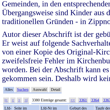
Gemeinden, in den entsprechende
Übergangsweise sind Kinder aus 
traditionellen Gründen - in Zippn
Autor dieser Abschrift ist der geb
Er weist auf folgende Sachverhalte
von einer Kopie des Original-Kirc
zweifelsfreie Fehler im Kirchenbuc
worden. Bei der Abschrift kann e
gekommen sein. Deshalb wird kein
Alles
Suchen
Auswahl
Detail
|<
<
>
>|
3380 Einträge gesamt:
<<
3361
3364
336
Lfd-
Seite im
Lfd-Nr im
Geburt des
Taufe de