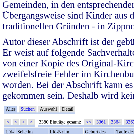
Gemeinden, in den entsprechende
Übergangsweise sind Kinder aus 
traditionellen Gründen - in Zippn
Autor dieser Abschrift ist der geb
Er weist auf folgende Sachverhalte
von einer Kopie des Original-Kirc
zweifelsfreie Fehler im Kirchenbuc
worden. Bei der Abschrift kann e
gekommen sein. Deshalb wird kein
Alles
Suchen
Auswahl
Detail
|<
<
>
>|
3380 Einträge gesamt:
<<
3361
3364
336
Lfd-
Seite im
Lfd-Nr im
Geburt des
Taufe de