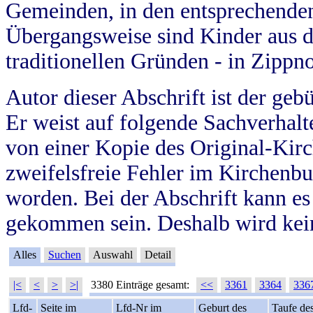
Gemeinden, in den entsprechende
Übergangsweise sind Kinder aus 
traditionellen Gründen - in Zippn
Autor dieser Abschrift ist der geb
Er weist auf folgende Sachverhalte
von einer Kopie des Original-Kirc
zweifelsfreie Fehler im Kirchenbuc
worden. Bei der Abschrift kann e
gekommen sein. Deshalb wird kein
Alles
Suchen
Auswahl
Detail
|<
<
>
>|
3380 Einträge gesamt:
<<
3361
3364
336
Lfd-
Seite im
Lfd-Nr im
Geburt des
Taufe de