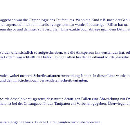
ggebend war die Chronologie des Taufdatums. Wenn ein Kind z.B. nach der Geburt 
rchenpersonal nicht unmittelbar vorgenommen wurde. In derartigen Fällen hat man d
raum davor und dahinter zu überprüfen. Eine exakte Suchabfrage nach dem Datum i
den offensichtlich so aufgeschrieben, wie die Amtsperson ihn verstanden hat, ode
n Dörfern war schließlich Dialekt. In den Fällen bei denen erkannt wurde, dass di
t, wobei mehrere Schreibvarianten Anwendung fanden. In dieser Liste wurde in de
n und den im Kirchenbuch verwendeten Schreibvarianten.
wurde deshalb vorausgesetzt, dass nur in derartigen Fällen eine Abweichung zur O
eshalb ist bei der Ortsangabe für den Taufpaten ein Vorbehalt gegeben. Überwiegen
weitere Angaben wie z. B. eine Heirat, wurden nicht übernommen.