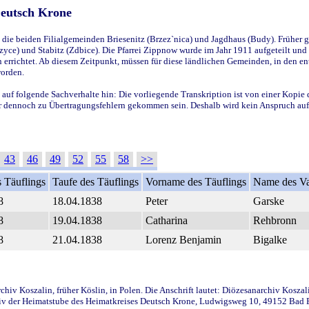
Deutsch Krone
ie beiden Filialgemeinden Briesenitz (Brzez`nica) und Jagdhaus (Budy). Früher g
yce) und Stabitz (Zdbice). Die Pfarrei Zippnow wurde im Jahr 1911 aufgeteilt und e
en errichtet. Ab diesem Zeitpunkt, müssen für diese ländlichen Gemeinden, in den
worden.
 auf folgende Sachverhalte hin: Die vorliegende Transkription ist von einer Kopie 
aber dennoch zu Übertragungsfehlern gekommen sein. Deshalb wird kein Anspruch auf 
43
46
49
52
55
58
>>
 Täuflings
Taufe des Täuflings
Vorname des Täuflings
Name des Va
8
18.04.1838
Peter
Garske
8
19.04.1838
Catharina
Rehbronn
8
21.04.1838
Lorenz Benjamin
Bigalke
iv Koszalin, früher Köslin, in Polen. Die Anschrift lautet: Diözesanarchiv Koszal
v der Heimatstube des Heimatkreises Deutsch Krone, Ludwigsweg 10, 49152 Bad Ess