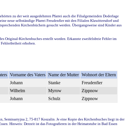
ehörten zu der weit ausgedehnten Pfarrei auch die Filialgemeinden Doderlage
ine neue selbständige Pfarrei Freudenfier mit den Filialen Klawittersdorf und
 entsprechenden Kirchenbüchern gesucht werden. Übergangsweise sind Kinder aus
des Original-Kirchenbuches erstellt worden. Erkannte zweifelsfreie Fehler im
Fehlerfreiheit erhoben.
ters
Vorname des Vaters
Name der Mutter
Wohnort der Eltern
Johann
Stanke
Freudenfier
Wilhelm
Myrow
Zippnow
Johann
Schulz
Zippnow
in, Seminarryjna 2, 75-817 Koszalin. Je eine Kopie des Kirchenbuches liegt in der
en. Hinweis: Derzeit ist das Fotografieren in der Heimatstube in Bad Essen