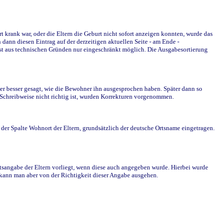
krank war, oder die Eltern die Geburt nicht sofort anzeigen konnten, wurde das
ann diesen Eintrag auf der derzeitigen aktuellen Seite - am Ende -
st aus technischen Gründen nur eingeschränkt möglich. Die Ausgabesortierung
r besser gesagt, wie die Bewohner ihn ausgesprochen haben. Später dann so
e Schreibweise nicht richtig ist, wurden Korrekturen vorgenommen.
r Spalte Wohnort der Eltern, grundsätzlich der deutsche Ortsname eingetragen.
rtsangabe der Eltern vorliegt, wenn diese auch angegeben wurde. Hierbei wurde
d kann man aber von der Richtigkeit dieser Angabe ausgehen.