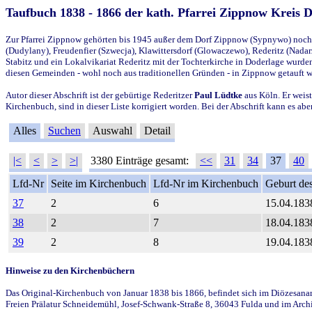
Taufbuch 1838 - 1866 der kath. Pfarrei Zippnow Kreis 
Zur Pfarrei Zippnow gehörten bis 1945 außer dem Dorf Zippnow (Sypnywo) noch d
(Dudylany), Freudenfier (Szwecja), Klawittersdorf (Glowaczewo), Rederitz (Nadarz
Stabitz und ein Lokalvikariat Rederitz mit der Tochterkirche in Doderlage wurd
diesen Gemeinden - wohl noch aus traditionellen Gründen - in Zippnow getauft 
Autor dieser Abschrift ist der gebürtige Rederitzer
Paul Lüdtke
aus Köln. Er weist
Kirchenbuch, sind in dieser Liste korrigiert worden. Bei der Abschrift kann es 
Alles
Suchen
Auswahl
Detail
|<
<
>
>|
3380 Einträge gesamt:
<<
31
34
37
40
Lfd-Nr
Seite im Kirchenbuch
Lfd-Nr im Kirchenbuch
Geburt des
37
2
6
15.04.183
38
2
7
18.04.183
39
2
8
19.04.183
Hinweise zu den Kirchenbüchern
Das Original-Kirchenbuch von Januar 1838 bis 1866, befindet sich im Diözesanarch
Freien Prälatur Schneidemühl, Josef-Schwank-Straße 8, 36043 Fulda und im Archi