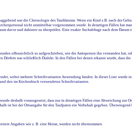
ggebend war die Chronologie des Taufdatums. Wenn ein Kind z.B. nach der Geburt 
rchenpersonal nicht unmittelbar vorgenommen wurde. In derartigen Fällen hat man d
raum davor und dahinter zu überprüfen. Eine exakte Suchabfrage nach dem Datum i
den offensichtlich so aufgeschrieben, wie die Amtsperson ihn verstanden hat, ode
n Dörfern war schließlich Dialekt. In den Fällen bei denen erkannt wurde, dass di
t, wobei mehrere Schreibvarianten Anwendung fanden. In dieser Liste wurde in de
n und den im Kirchenbuch verwendeten Schreibvarianten.
wurde deshalb vorausgesetzt, dass nur in derartigen Fällen eine Abweichung zur O
eshalb ist bei der Ortsangabe für den Taufpaten ein Vorbehalt gegeben. Überwiegen
weitere Angaben wie z. B. eine Heirat, wurden nicht übernommen.