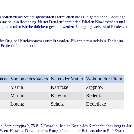
ehörten zu der weit ausgedehnten Pfarrei auch die Filialgemeinden Doderlage
ine neue selbständige Pfarrei Freudenfier mit den Filialen Klawittersdorf und
 entsprechenden Kirchenbüchern gesucht werden. Übergangsweise sind Kinder aus
des Original-Kirchenbuches erstellt worden. Erkannte zweifelsfreie Fehler im
Fehlerfreiheit erhoben.
ters
Vorname des Vaters
Name der Mutter
Wohnort der Eltern
Martin
Katritzke
Zippnow
Martin
Klawun
Rederitz
Lorenz
Schulz
Doderlage
in, Seminarryjna 2, 75-817 Koszalin. Je eine Kopie des Kirchenbuches liegt in der
en. Hinweis: Derzeit ist das Fotografieren in der Heimatstube in Bad Essen