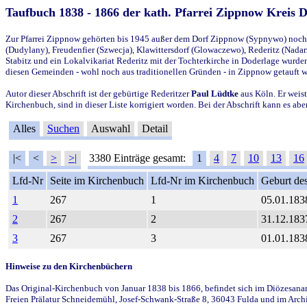
Taufbuch 1838 - 1866 der kath. Pfarrei Zippnow Kreis 
Zur Pfarrei Zippnow gehörten bis 1945 außer dem Dorf Zippnow (Sypnywo) noch d
(Dudylany), Freudenfier (Szwecja), Klawittersdorf (Glowaczewo), Rederitz (Nadarz
Stabitz und ein Lokalvikariat Rederitz mit der Tochterkirche in Doderlage wurd
diesen Gemeinden - wohl noch aus traditionellen Gründen - in Zippnow getauft 
Autor dieser Abschrift ist der gebürtige Rederitzer
Paul Lüdtke
aus Köln. Er weist
Kirchenbuch, sind in dieser Liste korrigiert worden. Bei der Abschrift kann es 
Alles
Suchen
Auswahl
Detail
|<
<
>
>|
3380 Einträge gesamt:
1
4
7
10
13
16
Lfd-Nr
Seite im Kirchenbuch
Lfd-Nr im Kirchenbuch
Geburt des
1
267
1
05.01.183
2
267
2
31.12.183
3
267
3
01.01.183
Hinweise zu den Kirchenbüchern
Das Original-Kirchenbuch von Januar 1838 bis 1866, befindet sich im Diözesanarch
Freien Prälatur Schneidemühl, Josef-Schwank-Straße 8, 36043 Fulda und im Archi