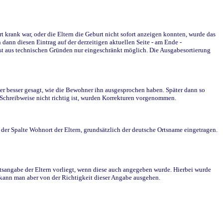
krank war, oder die Eltern die Geburt nicht sofort anzeigen konnten, wurde das
ann diesen Eintrag auf der derzeitigen aktuellen Seite - am Ende -
st aus technischen Gründen nur eingeschränkt möglich. Die Ausgabesortierung
r besser gesagt, wie die Bewohner ihn ausgesprochen haben. Später dann so
e Schreibweise nicht richtig ist, wurden Korrekturen vorgenommen.
r Spalte Wohnort der Eltern, grundsätzlich der deutsche Ortsname eingetragen.
rtsangabe der Eltern vorliegt, wenn diese auch angegeben wurde. Hierbei wurde
d kann man aber von der Richtigkeit dieser Angabe ausgehen.