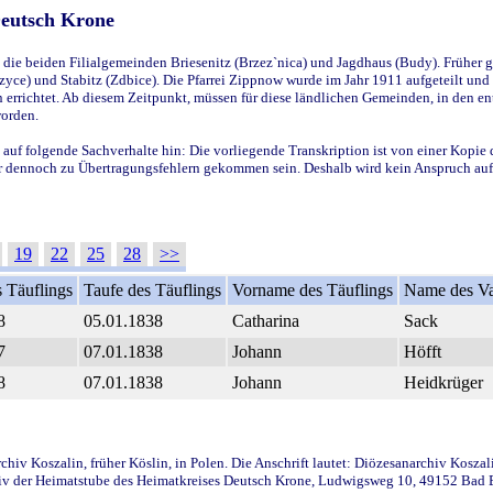
Deutsch Krone
ie beiden Filialgemeinden Briesenitz (Brzez`nica) und Jagdhaus (Budy). Früher g
yce) und Stabitz (Zdbice). Die Pfarrei Zippnow wurde im Jahr 1911 aufgeteilt und e
en errichtet. Ab diesem Zeitpunkt, müssen für diese ländlichen Gemeinden, in den
worden.
 auf folgende Sachverhalte hin: Die vorliegende Transkription ist von einer Kopie 
aber dennoch zu Übertragungsfehlern gekommen sein. Deshalb wird kein Anspruch auf 
19
22
25
28
>>
 Täuflings
Taufe des Täuflings
Vorname des Täuflings
Name des Va
8
05.01.1838
Catharina
Sack
7
07.01.1838
Johann
Höfft
8
07.01.1838
Johann
Heidkrüger
iv Koszalin, früher Köslin, in Polen. Die Anschrift lautet: Diözesanarchiv Koszal
v der Heimatstube des Heimatkreises Deutsch Krone, Ludwigsweg 10, 49152 Bad Ess