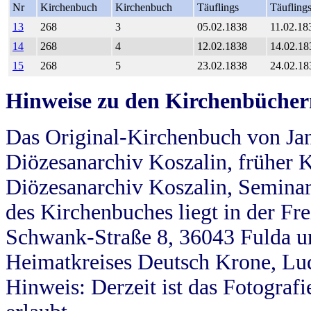
Nr
Kirchenbuch
Kirchenbuch
Täuflings
Täufling
13
268
3
05.02.1838
11.02.18
14
268
4
12.02.1838
14.02.18
15
268
5
23.02.1838
24.02.18
Hinweise zu den Kirchenbücher
Das Original-Kirchenbuch von Jan
Diözesanarchiv Koszalin, früher Kö
Diözesanarchiv Koszalin, Seminar
des Kirchenbuches liegt in der Fr
Schwank-Straße 8, 36043 Fulda u
Heimatkreises Deutsch Krone, Lu
Hinweis: Derzeit ist das Fotograf