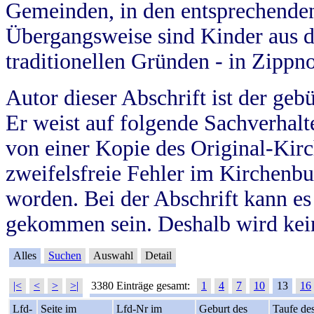
Gemeinden, in den entsprechende
Übergangsweise sind Kinder aus 
traditionellen Gründen - in Zippn
Autor dieser Abschrift ist der geb
Er weist auf folgende Sachverhalte
von einer Kopie des Original-Kirc
zweifelsfreie Fehler im Kirchenbuc
worden. Bei der Abschrift kann e
gekommen sein. Deshalb wird kein
Alles
Suchen
Auswahl
Detail
|<
<
>
>|
3380 Einträge gesamt:
1
4
7
10
13
16
Lfd-
Seite im
Lfd-Nr im
Geburt des
Taufe de