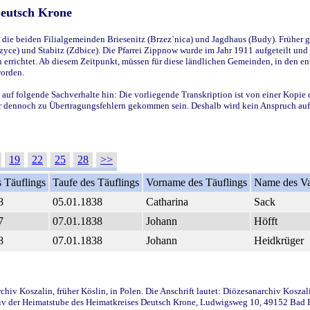
Deutsch Krone
ie beiden Filialgemeinden Briesenitz (Brzez`nica) und Jagdhaus (Budy). Früher g
yce) und Stabitz (Zdbice). Die Pfarrei Zippnow wurde im Jahr 1911 aufgeteilt und e
en errichtet. Ab diesem Zeitpunkt, müssen für diese ländlichen Gemeinden, in den
worden.
 auf folgende Sachverhalte hin: Die vorliegende Transkription ist von einer Kopie 
aber dennoch zu Übertragungsfehlern gekommen sein. Deshalb wird kein Anspruch auf 
19
22
25
28
>>
 Täuflings
Taufe des Täuflings
Vorname des Täuflings
Name des Va
8
05.01.1838
Catharina
Sack
7
07.01.1838
Johann
Höfft
8
07.01.1838
Johann
Heidkrüger
iv Koszalin, früher Köslin, in Polen. Die Anschrift lautet: Diözesanarchiv Koszal
v der Heimatstube des Heimatkreises Deutsch Krone, Ludwigsweg 10, 49152 Bad Ess