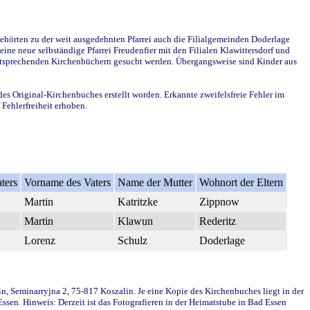
ehörten zu der weit ausgedehnten Pfarrei auch die Filialgemeinden Doderlage
ine neue selbständige Pfarrei Freudenfier mit den Filialen Klawittersdorf und
 entsprechenden Kirchenbüchern gesucht werden. Übergangsweise sind Kinder aus
des Original-Kirchenbuches erstellt worden. Erkannte zweifelsfreie Fehler im
Fehlerfreiheit erhoben.
ters
Vorname des Vaters
Name der Mutter
Wohnort der Eltern
Martin
Katritzke
Zippnow
Martin
Klawun
Rederitz
Lorenz
Schulz
Doderlage
in, Seminarryjna 2, 75-817 Koszalin. Je eine Kopie des Kirchenbuches liegt in der
en. Hinweis: Derzeit ist das Fotografieren in der Heimatstube in Bad Essen