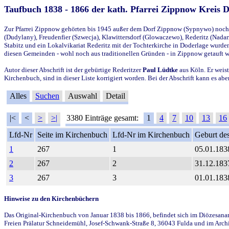
Taufbuch 1838 - 1866 der kath. Pfarrei Zippnow Kreis 
Zur Pfarrei Zippnow gehörten bis 1945 außer dem Dorf Zippnow (Sypnywo) noch d
(Dudylany), Freudenfier (Szwecja), Klawittersdorf (Glowaczewo), Rederitz (Nadarz
Stabitz und ein Lokalvikariat Rederitz mit der Tochterkirche in Doderlage wurd
diesen Gemeinden - wohl noch aus traditionellen Gründen - in Zippnow getauft 
Autor dieser Abschrift ist der gebürtige Rederitzer
Paul Lüdtke
aus Köln. Er weist
Kirchenbuch, sind in dieser Liste korrigiert worden. Bei der Abschrift kann es 
Alles
Suchen
Auswahl
Detail
|<
<
>
>|
3380 Einträge gesamt:
1
4
7
10
13
16
Lfd-Nr
Seite im Kirchenbuch
Lfd-Nr im Kirchenbuch
Geburt des
1
267
1
05.01.183
2
267
2
31.12.183
3
267
3
01.01.183
Hinweise zu den Kirchenbüchern
Das Original-Kirchenbuch von Januar 1838 bis 1866, befindet sich im Diözesanarch
Freien Prälatur Schneidemühl, Josef-Schwank-Straße 8, 36043 Fulda und im Archi