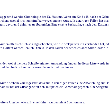
ggebend war die Chronologie des Taufdatums. Wenn ein Kind z.B. nach der Geburt 
rchenpersonal nicht unmittelbar vorgenommen wurde. In derartigen Fällen hat man d
raum davor und dahinter zu überprüfen. Eine exakte Suchabfrage nach dem Datum i
den offensichtlich so aufgeschrieben, wie die Amtsperson ihn verstanden hat, ode
n Dörfern war schließlich Dialekt. In den Fällen bei denen erkannt wurde, dass di
t, wobei mehrere Schreibvarianten Anwendung fanden. In dieser Liste wurde in de
n und den im Kirchenbuch verwendeten Schreibvarianten.
wurde deshalb vorausgesetzt, dass nur in derartigen Fällen eine Abweichung zur O
eshalb ist bei der Ortsangabe für den Taufpaten ein Vorbehalt gegeben. Überwiegen
weitere Angaben wie z. B. eine Heirat, wurden nicht übernommen.