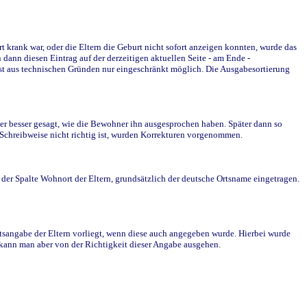
krank war, oder die Eltern die Geburt nicht sofort anzeigen konnten, wurde das
ann diesen Eintrag auf der derzeitigen aktuellen Seite - am Ende -
st aus technischen Gründen nur eingeschränkt möglich. Die Ausgabesortierung
r besser gesagt, wie die Bewohner ihn ausgesprochen haben. Später dann so
e Schreibweise nicht richtig ist, wurden Korrekturen vorgenommen.
r Spalte Wohnort der Eltern, grundsätzlich der deutsche Ortsname eingetragen.
rtsangabe der Eltern vorliegt, wenn diese auch angegeben wurde. Hierbei wurde
d kann man aber von der Richtigkeit dieser Angabe ausgehen.