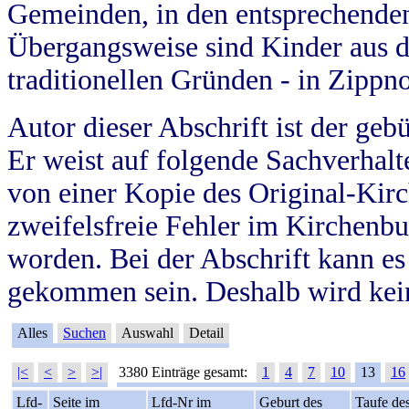
Gemeinden, in den entsprechende
Übergangsweise sind Kinder aus 
traditionellen Gründen - in Zippn
Autor dieser Abschrift ist der geb
Er weist auf folgende Sachverhalte
von einer Kopie des Original-Kirc
zweifelsfreie Fehler im Kirchenbuc
worden. Bei der Abschrift kann e
gekommen sein. Deshalb wird kein
Alles
Suchen
Auswahl
Detail
|<
<
>
>|
3380 Einträge gesamt:
1
4
7
10
13
16
Lfd-
Seite im
Lfd-Nr im
Geburt des
Taufe de