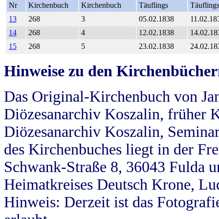
Nr
Kirchenbuch
Kirchenbuch
Täuflings
Täufling
13
268
3
05.02.1838
11.02.18
14
268
4
12.02.1838
14.02.18
15
268
5
23.02.1838
24.02.18
Hinweise zu den Kirchenbücher
Das Original-Kirchenbuch von Jan
Diözesanarchiv Koszalin, früher Kö
Diözesanarchiv Koszalin, Seminar
des Kirchenbuches liegt in der Fr
Schwank-Straße 8, 36043 Fulda u
Heimatkreises Deutsch Krone, Lu
Hinweis: Derzeit ist das Fotograf