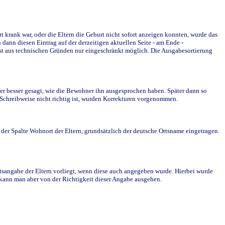
krank war, oder die Eltern die Geburt nicht sofort anzeigen konnten, wurde das
ann diesen Eintrag auf der derzeitigen aktuellen Seite - am Ende -
st aus technischen Gründen nur eingeschränkt möglich. Die Ausgabesortierung
r besser gesagt, wie die Bewohner ihn ausgesprochen haben. Später dann so
e Schreibweise nicht richtig ist, wurden Korrekturen vorgenommen.
r Spalte Wohnort der Eltern, grundsätzlich der deutsche Ortsname eingetragen.
rtsangabe der Eltern vorliegt, wenn diese auch angegeben wurde. Hierbei wurde
d kann man aber von der Richtigkeit dieser Angabe ausgehen.