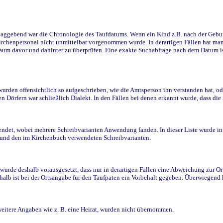
ggebend war die Chronologie des Taufdatums. Wenn ein Kind z.B. nach der Geburt 
rchenpersonal nicht unmittelbar vorgenommen wurde. In derartigen Fällen hat man d
raum davor und dahinter zu überprüfen. Eine exakte Suchabfrage nach dem Datum i
den offensichtlich so aufgeschrieben, wie die Amtsperson ihn verstanden hat, ode
n Dörfern war schließlich Dialekt. In den Fällen bei denen erkannt wurde, dass di
t, wobei mehrere Schreibvarianten Anwendung fanden. In dieser Liste wurde in de
n und den im Kirchenbuch verwendeten Schreibvarianten.
wurde deshalb vorausgesetzt, dass nur in derartigen Fällen eine Abweichung zur O
eshalb ist bei der Ortsangabe für den Taufpaten ein Vorbehalt gegeben. Überwiegen
weitere Angaben wie z. B. eine Heirat, wurden nicht übernommen.