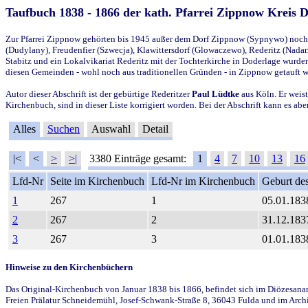
Taufbuch 1838 - 1866 der kath. Pfarrei Zippnow Kreis 
Zur Pfarrei Zippnow gehörten bis 1945 außer dem Dorf Zippnow (Sypnywo) noch d
(Dudylany), Freudenfier (Szwecja), Klawittersdorf (Glowaczewo), Rederitz (Nadarz
Stabitz und ein Lokalvikariat Rederitz mit der Tochterkirche in Doderlage wurd
diesen Gemeinden - wohl noch aus traditionellen Gründen - in Zippnow getauft 
Autor dieser Abschrift ist der gebürtige Rederitzer
Paul Lüdtke
aus Köln. Er weist
Kirchenbuch, sind in dieser Liste korrigiert worden. Bei der Abschrift kann es 
Alles
Suchen
Auswahl
Detail
|<
<
>
>|
3380 Einträge gesamt:
1
4
7
10
13
16
Lfd-Nr
Seite im Kirchenbuch
Lfd-Nr im Kirchenbuch
Geburt des
1
267
1
05.01.183
2
267
2
31.12.183
3
267
3
01.01.183
Hinweise zu den Kirchenbüchern
Das Original-Kirchenbuch von Januar 1838 bis 1866, befindet sich im Diözesanarch
Freien Prälatur Schneidemühl, Josef-Schwank-Straße 8, 36043 Fulda und im Archi