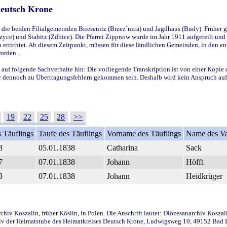
Deutsch Krone
ie beiden Filialgemeinden Briesenitz (Brzez`nica) und Jagdhaus (Budy). Früher g
yce) und Stabitz (Zdbice). Die Pfarrei Zippnow wurde im Jahr 1911 aufgeteilt und e
en errichtet. Ab diesem Zeitpunkt, müssen für diese ländlichen Gemeinden, in den
worden.
 auf folgende Sachverhalte hin: Die vorliegende Transkription ist von einer Kopie 
aber dennoch zu Übertragungsfehlern gekommen sein. Deshalb wird kein Anspruch auf 
19
22
25
28
>>
 Täuflings
Taufe des Täuflings
Vorname des Täuflings
Name des Va
8
05.01.1838
Catharina
Sack
7
07.01.1838
Johann
Höfft
8
07.01.1838
Johann
Heidkrüger
iv Koszalin, früher Köslin, in Polen. Die Anschrift lautet: Diözesanarchiv Koszal
v der Heimatstube des Heimatkreises Deutsch Krone, Ludwigsweg 10, 49152 Bad Ess