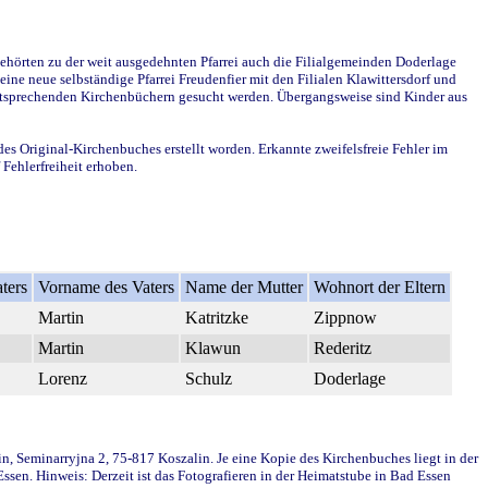
ehörten zu der weit ausgedehnten Pfarrei auch die Filialgemeinden Doderlage
ine neue selbständige Pfarrei Freudenfier mit den Filialen Klawittersdorf und
 entsprechenden Kirchenbüchern gesucht werden. Übergangsweise sind Kinder aus
des Original-Kirchenbuches erstellt worden. Erkannte zweifelsfreie Fehler im
Fehlerfreiheit erhoben.
ters
Vorname des Vaters
Name der Mutter
Wohnort der Eltern
Martin
Katritzke
Zippnow
Martin
Klawun
Rederitz
Lorenz
Schulz
Doderlage
in, Seminarryjna 2, 75-817 Koszalin. Je eine Kopie des Kirchenbuches liegt in der
en. Hinweis: Derzeit ist das Fotografieren in der Heimatstube in Bad Essen