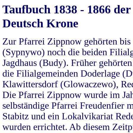
Taufbuch 1838 - 1866 der
Deutsch Krone
Zur Pfarrei Zippnow gehörten bi
(Sypnywo) noch die beiden Filial
Jagdhaus (Budy). Früher gehörten 
die Filialgemeinden Doderlage (D
Klawittersdorf (Glowaczewo), Red
Die Pfarrei Zippnow wurde im Jah
selbständige Pfarrei Freudenfier m
Stabitz und ein Lokalvikariat Red
wurden errichtet. Ab diesem Zeitp