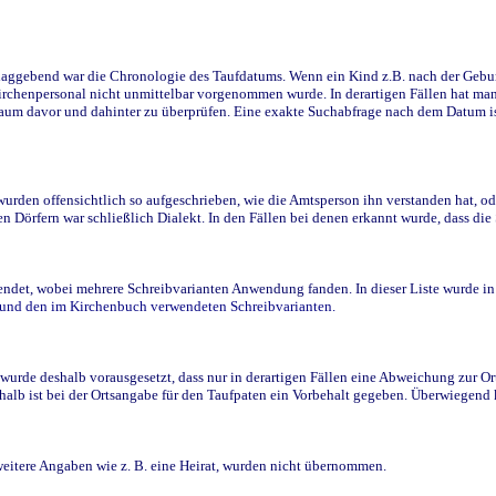
ggebend war die Chronologie des Taufdatums. Wenn ein Kind z.B. nach der Geburt 
rchenpersonal nicht unmittelbar vorgenommen wurde. In derartigen Fällen hat man d
raum davor und dahinter zu überprüfen. Eine exakte Suchabfrage nach dem Datum i
den offensichtlich so aufgeschrieben, wie die Amtsperson ihn verstanden hat, ode
n Dörfern war schließlich Dialekt. In den Fällen bei denen erkannt wurde, dass di
t, wobei mehrere Schreibvarianten Anwendung fanden. In dieser Liste wurde in de
n und den im Kirchenbuch verwendeten Schreibvarianten.
wurde deshalb vorausgesetzt, dass nur in derartigen Fällen eine Abweichung zur O
eshalb ist bei der Ortsangabe für den Taufpaten ein Vorbehalt gegeben. Überwiegen
weitere Angaben wie z. B. eine Heirat, wurden nicht übernommen.