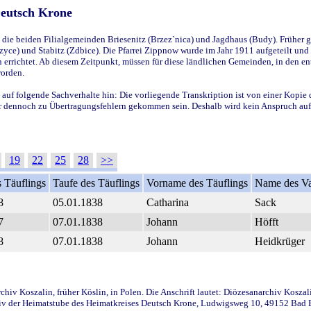
Deutsch Krone
ie beiden Filialgemeinden Briesenitz (Brzez`nica) und Jagdhaus (Budy). Früher g
yce) und Stabitz (Zdbice). Die Pfarrei Zippnow wurde im Jahr 1911 aufgeteilt und e
en errichtet. Ab diesem Zeitpunkt, müssen für diese ländlichen Gemeinden, in den
worden.
 auf folgende Sachverhalte hin: Die vorliegende Transkription ist von einer Kopie 
aber dennoch zu Übertragungsfehlern gekommen sein. Deshalb wird kein Anspruch auf 
19
22
25
28
>>
 Täuflings
Taufe des Täuflings
Vorname des Täuflings
Name des Va
8
05.01.1838
Catharina
Sack
7
07.01.1838
Johann
Höfft
8
07.01.1838
Johann
Heidkrüger
iv Koszalin, früher Köslin, in Polen. Die Anschrift lautet: Diözesanarchiv Koszal
v der Heimatstube des Heimatkreises Deutsch Krone, Ludwigsweg 10, 49152 Bad Ess