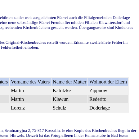
ehörten zu der weit ausgedehnten Pfarrei auch die Filialgemeinden Doderlage
ine neue selbständige Pfarrei Freudenfier mit den Filialen Klawittersdorf und
 entsprechenden Kirchenbüchern gesucht werden. Übergangsweise sind Kinder aus
des Original-Kirchenbuches erstellt worden. Erkannte zweifelsfreie Fehler im
Fehlerfreiheit erhoben.
ters
Vorname des Vaters
Name der Mutter
Wohnort der Eltern
Martin
Katritzke
Zippnow
Martin
Klawun
Rederitz
Lorenz
Schulz
Doderlage
in, Seminarryjna 2, 75-817 Koszalin. Je eine Kopie des Kirchenbuches liegt in der
en. Hinweis: Derzeit ist das Fotografieren in der Heimatstube in Bad Essen