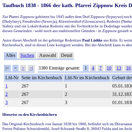
Taufbuch 1838 - 1866 der kath. Pfarrei Zippnow Kreis 
Zur Pfarrei Zippnow gehörten bis 1945 außer dem Dorf Zippnow (Sypnywo) noch d
(Dudylany), Freudenfier (Szwecja), Klawittersdorf (Glowaczewo), Rederitz (Nadarz
Stabitz und ein Lokalvikariat Rederitz mit der Tochterkirche in Doderlage wurd
diesen Gemeinden - wohl noch aus traditionellen Gründen - in Zippnow getauft 
Autor dieser Abschrift ist der gebürtige Rederitzer
Paul Lüdtke
aus Köln. Er weist
Kirchenbuch, sind in dieser Liste korrigiert worden. Bei der Abschrift kann es 
Alles
Suchen
Auswahl
Detail
|<
<
>
>|
3380 Einträge gesamt:
1
4
7
10
13
16
Lfd-Nr
Seite im Kirchenbuch
Lfd-Nr im Kirchenbuch
Geburt des
1
267
1
05.01.183
2
267
2
31.12.183
3
267
3
01.01.183
Hinweise zu den Kirchenbüchern
Das Original-Kirchenbuch von Januar 1838 bis 1866, befindet sich im Diözesanarch
Freien Prälatur Schneidemühl, Josef-Schwank-Straße 8, 36043 Fulda und im Archi