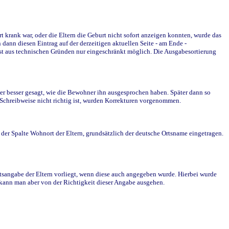
krank war, oder die Eltern die Geburt nicht sofort anzeigen konnten, wurde das
ann diesen Eintrag auf der derzeitigen aktuellen Seite - am Ende -
st aus technischen Gründen nur eingeschränkt möglich. Die Ausgabesortierung
r besser gesagt, wie die Bewohner ihn ausgesprochen haben. Später dann so
e Schreibweise nicht richtig ist, wurden Korrekturen vorgenommen.
r Spalte Wohnort der Eltern, grundsätzlich der deutsche Ortsname eingetragen.
rtsangabe der Eltern vorliegt, wenn diese auch angegeben wurde. Hierbei wurde
d kann man aber von der Richtigkeit dieser Angabe ausgehen.