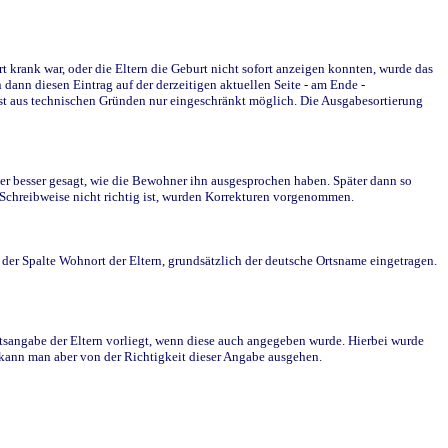
krank war, oder die Eltern die Geburt nicht sofort anzeigen konnten, wurde das
ann diesen Eintrag auf der derzeitigen aktuellen Seite - am Ende -
st aus technischen Gründen nur eingeschränkt möglich. Die Ausgabesortierung
r besser gesagt, wie die Bewohner ihn ausgesprochen haben. Später dann so
e Schreibweise nicht richtig ist, wurden Korrekturen vorgenommen.
r Spalte Wohnort der Eltern, grundsätzlich der deutsche Ortsname eingetragen.
rtsangabe der Eltern vorliegt, wenn diese auch angegeben wurde. Hierbei wurde
d kann man aber von der Richtigkeit dieser Angabe ausgehen.