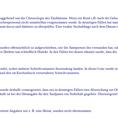
ggebend war die Chronologie des Taufdatums. Wenn ein Kind z.B. nach der Geburt 
rchenpersonal nicht unmittelbar vorgenommen wurde. In derartigen Fällen hat man d
raum davor und dahinter zu überprüfen. Eine exakte Suchabfrage nach dem Datum i
den offensichtlich so aufgeschrieben, wie die Amtsperson ihn verstanden hat, ode
n Dörfern war schließlich Dialekt. In den Fällen bei denen erkannt wurde, dass di
t, wobei mehrere Schreibvarianten Anwendung fanden. In dieser Liste wurde in de
n und den im Kirchenbuch verwendeten Schreibvarianten.
wurde deshalb vorausgesetzt, dass nur in derartigen Fällen eine Abweichung zur O
eshalb ist bei der Ortsangabe für den Taufpaten ein Vorbehalt gegeben. Überwiegen
weitere Angaben wie z. B. eine Heirat, wurden nicht übernommen.