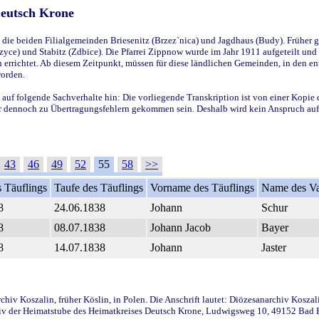
Deutsch Krone
ie beiden Filialgemeinden Briesenitz (Brzez`nica) und Jagdhaus (Budy). Früher g
yce) und Stabitz (Zdbice). Die Pfarrei Zippnow wurde im Jahr 1911 aufgeteilt und e
en errichtet. Ab diesem Zeitpunkt, müssen für diese ländlichen Gemeinden, in den
worden.
 auf folgende Sachverhalte hin: Die vorliegende Transkription ist von einer Kopie 
aber dennoch zu Übertragungsfehlern gekommen sein. Deshalb wird kein Anspruch auf 
43
46
49
52
55
58
>>
 Täuflings
Taufe des Täuflings
Vorname des Täuflings
Name des Va
8
24.06.1838
Johann
Schur
8
08.07.1838
Johann Jacob
Bayer
8
14.07.1838
Johann
Jaster
iv Koszalin, früher Köslin, in Polen. Die Anschrift lautet: Diözesanarchiv Koszal
v der Heimatstube des Heimatkreises Deutsch Krone, Ludwigsweg 10, 49152 Bad Ess