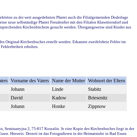
ehörten zu der weit ausgedehnten Pfarrei auch die Filialgemeinden Doderlage
ine neue selbständige Pfarrei Freudenfier mit den Filialen Klawittersdorf und
 entsprechenden Kirchenbüchern gesucht werden. Übergangsweise sind Kinder aus
des Original-Kirchenbuches erstellt worden. Erkannte zweifelsfreie Fehler im
Fehlerfreiheit erhoben.
ters
Vorname des Vaters
Name der Mutter
Wohnort der Eltern
Johann
Linde
Stabitz
David
Kadow
Briesenitz
Johann
Honke
Zippnow
in, Seminarryjna 2, 75-817 Koszalin. Je eine Kopie des Kirchenbuches liegt in der
en. Hinweis: Derzeit ist das Fotografieren in der Heimatstube in Bad Essen