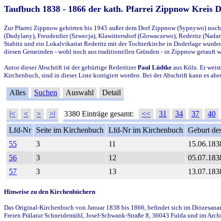
Taufbuch 1838 - 1866 der kath. Pfarrei Zippnow Kreis 
Zur Pfarrei Zippnow gehörten bis 1945 außer dem Dorf Zippnow (Sypnywo) noch d
(Dudylany), Freudenfier (Szwecja), Klawittersdorf (Glowaczewo), Rederitz (Nadarz
Stabitz und ein Lokalvikariat Rederitz mit der Tochterkirche in Doderlage wurd
diesen Gemeinden - wohl noch aus traditionellen Gründen - in Zippnow getauft 
Autor dieser Abschrift ist der gebürtige Rederitzer
Paul Lüdtke
aus Köln. Er weist
Kirchenbuch, sind in dieser Liste korrigiert worden. Bei der Abschrift kann es 
Alles
Suchen
Auswahl
Detail
|<
<
>
>|
3380 Einträge gesamt:
<<
31
34
37
40
Lfd-Nr
Seite im Kirchenbuch
Lfd-Nr im Kirchenbuch
Geburt des
55
3
11
15.06.183
56
3
12
05.07.183
57
3
13
13.07.183
Hinweise zu den Kirchenbüchern
Das Original-Kirchenbuch von Januar 1838 bis 1866, befindet sich im Diözesanarch
Freien Prälatur Schneidemühl, Josef-Schwank-Straße 8, 36043 Fulda und im Archi