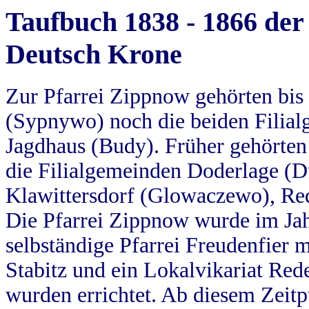
Taufbuch 1838 - 1866 der
Deutsch Krone
Zur Pfarrei Zippnow gehörten bi
(Sypnywo) noch die beiden Filial
Jagdhaus (Budy). Früher gehörten 
die Filialgemeinden Doderlage (D
Klawittersdorf (Glowaczewo), Red
Die Pfarrei Zippnow wurde im Jah
selbständige Pfarrei Freudenfier m
Stabitz und ein Lokalvikariat Red
wurden errichtet. Ab diesem Zeitp