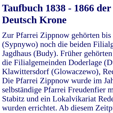
Taufbuch 1838 - 1866 der
Deutsch Krone
Zur Pfarrei Zippnow gehörten bi
(Sypnywo) noch die beiden Filial
Jagdhaus (Budy). Früher gehörten 
die Filialgemeinden Doderlage (D
Klawittersdorf (Glowaczewo), Red
Die Pfarrei Zippnow wurde im Jah
selbständige Pfarrei Freudenfier m
Stabitz und ein Lokalvikariat Red
wurden errichtet. Ab diesem Zeitp