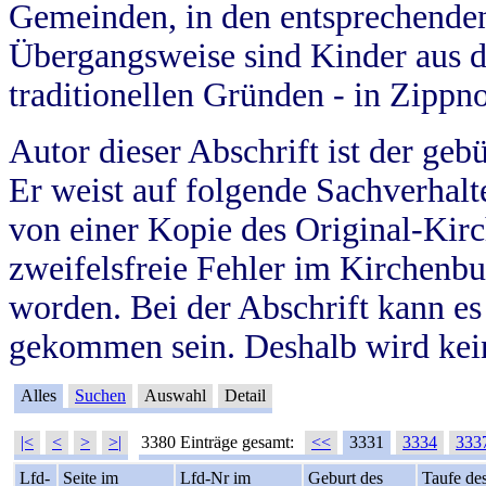
Gemeinden, in den entsprechende
Übergangsweise sind Kinder aus 
traditionellen Gründen - in Zippn
Autor dieser Abschrift ist der geb
Er weist auf folgende Sachverhalte
von einer Kopie des Original-Kirc
zweifelsfreie Fehler im Kirchenbuc
worden. Bei der Abschrift kann e
gekommen sein. Deshalb wird kein
Alles
Suchen
Auswahl
Detail
|<
<
>
>|
3380 Einträge gesamt:
<<
3331
3334
333
Lfd-
Seite im
Lfd-Nr im
Geburt des
Taufe de