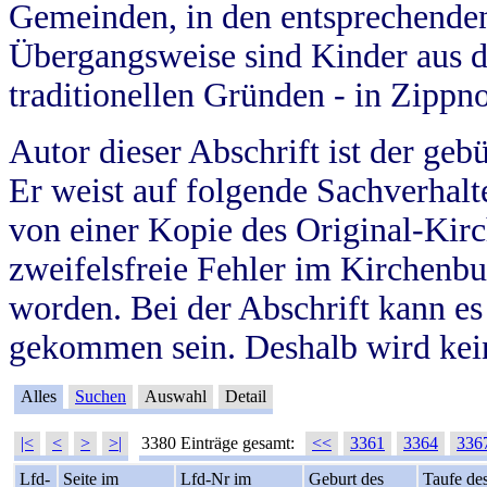
Gemeinden, in den entsprechende
Übergangsweise sind Kinder aus 
traditionellen Gründen - in Zippn
Autor dieser Abschrift ist der geb
Er weist auf folgende Sachverhalte
von einer Kopie des Original-Kirc
zweifelsfreie Fehler im Kirchenbuc
worden. Bei der Abschrift kann e
gekommen sein. Deshalb wird kein
Alles
Suchen
Auswahl
Detail
|<
<
>
>|
3380 Einträge gesamt:
<<
3361
3364
336
Lfd-
Seite im
Lfd-Nr im
Geburt des
Taufe de