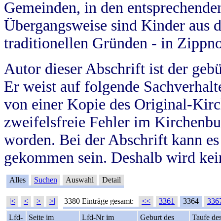
Gemeinden, in den entsprechende
Übergangsweise sind Kinder aus 
traditionellen Gründen - in Zippn
Autor dieser Abschrift ist der geb
Er weist auf folgende Sachverhalte
von einer Kopie des Original-Kirc
zweifelsfreie Fehler im Kirchenbuc
worden. Bei der Abschrift kann e
gekommen sein. Deshalb wird kein
Alles
Suchen
Auswahl
Detail
|<
<
>
>|
3380 Einträge gesamt:
<<
3361
3364
336
Lfd-
Seite im
Lfd-Nr im
Geburt des
Taufe de