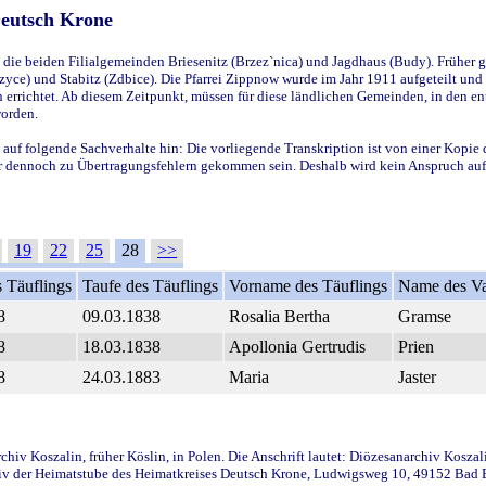
Deutsch Krone
ie beiden Filialgemeinden Briesenitz (Brzez`nica) und Jagdhaus (Budy). Früher g
yce) und Stabitz (Zdbice). Die Pfarrei Zippnow wurde im Jahr 1911 aufgeteilt und e
en errichtet. Ab diesem Zeitpunkt, müssen für diese ländlichen Gemeinden, in den
worden.
 auf folgende Sachverhalte hin: Die vorliegende Transkription ist von einer Kopie 
aber dennoch zu Übertragungsfehlern gekommen sein. Deshalb wird kein Anspruch auf 
19
22
25
28
>>
 Täuflings
Taufe des Täuflings
Vorname des Täuflings
Name des Va
8
09.03.1838
Rosalia Bertha
Gramse
8
18.03.1838
Apollonia Gertrudis
Prien
8
24.03.1883
Maria
Jaster
iv Koszalin, früher Köslin, in Polen. Die Anschrift lautet: Diözesanarchiv Koszal
v der Heimatstube des Heimatkreises Deutsch Krone, Ludwigsweg 10, 49152 Bad Ess