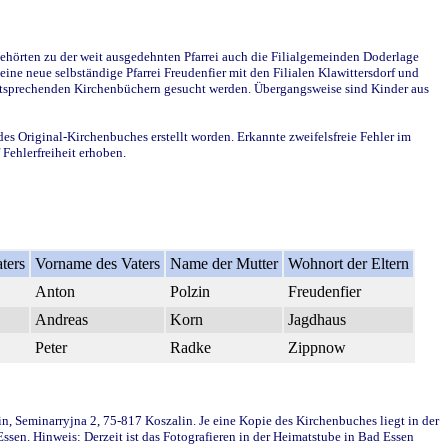
ehörten zu der weit ausgedehnten Pfarrei auch die Filialgemeinden Doderlage
ine neue selbständige Pfarrei Freudenfier mit den Filialen Klawittersdorf und
 entsprechenden Kirchenbüchern gesucht werden. Übergangsweise sind Kinder aus
des Original-Kirchenbuches erstellt worden. Erkannte zweifelsfreie Fehler im
Fehlerfreiheit erhoben.
ters
Vorname des Vaters
Name der Mutter
Wohnort der Eltern
Anton
Polzin
Freudenfier
Andreas
Korn
Jagdhaus
Peter
Radke
Zippnow
in, Seminarryjna 2, 75-817 Koszalin. Je eine Kopie des Kirchenbuches liegt in der
en. Hinweis: Derzeit ist das Fotografieren in der Heimatstube in Bad Essen