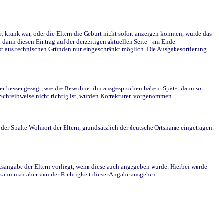
krank war, oder die Eltern die Geburt nicht sofort anzeigen konnten, wurde das
ann diesen Eintrag auf der derzeitigen aktuellen Seite - am Ende -
st aus technischen Gründen nur eingeschränkt möglich. Die Ausgabesortierung
r besser gesagt, wie die Bewohner ihn ausgesprochen haben. Später dann so
e Schreibweise nicht richtig ist, wurden Korrekturen vorgenommen.
r Spalte Wohnort der Eltern, grundsätzlich der deutsche Ortsname eingetragen.
rtsangabe der Eltern vorliegt, wenn diese auch angegeben wurde. Hierbei wurde
d kann man aber von der Richtigkeit dieser Angabe ausgehen.