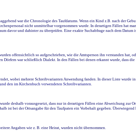
ggebend war die Chronologie des Taufdatums. Wenn ein Kind z.B. nach der Geburt 
rchenpersonal nicht unmittelbar vorgenommen wurde. In derartigen Fällen hat man d
raum davor und dahinter zu überprüfen. Eine exakte Suchabfrage nach dem Datum i
den offensichtlich so aufgeschrieben, wie die Amtsperson ihn verstanden hat, ode
n Dörfern war schließlich Dialekt. In den Fällen bei denen erkannt wurde, dass di
t, wobei mehrere Schreibvarianten Anwendung fanden. In dieser Liste wurde in de
n und den im Kirchenbuch verwendeten Schreibvarianten.
wurde deshalb vorausgesetzt, dass nur in derartigen Fällen eine Abweichung zur O
eshalb ist bei der Ortsangabe für den Taufpaten ein Vorbehalt gegeben. Überwiegen
weitere Angaben wie z. B. eine Heirat, wurden nicht übernommen.