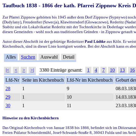
Taufbuch 1838 - 1866 der kath. Pfarrei Zippnow Kreis 
Zur Pfarrei Zippnow gehörten bis 1945 außer dem Dorf Zippnow (Sypnywo) noch d
(Dudylany), Freudenfier (Szwecja), Klawittersdorf (Glowaczewo), Rederitz (Nadarz
Stabitz und ein Lokalvikariat Rederitz mit der Tochterkirche in Doderlage wurd
diesen Gemeinden - wohl noch aus traditionellen Gründen - in Zippnow getauft 
Autor dieser Abschrift ist der gebürtige Rederitzer
Paul Lüdtke
aus Köln. Er weist
Kirchenbuch, sind in dieser Liste korrigiert worden. Bei der Abschrift kann es 
Alles
Suchen
Auswahl
Detail
|<
<
>
>|
3380 Einträge gesamt:
1
4
7
10
13
16
Lfd-Nr
Seite im Kirchenbuch
Lfd-Nr im Kirchenbuch
Geburt des
28
1
9
08.03.183
29
1
10
14.03.183
30
1
11
23.03.183
Hinweise zu den Kirchenbüchern
Das Original-Kirchenbuch von Januar 1838 bis 1866, befindet sich im Diözesanarch
Freien Prälatur Schneidemühl, Josef-Schwank-Straße 8, 36043 Fulda und im Archi