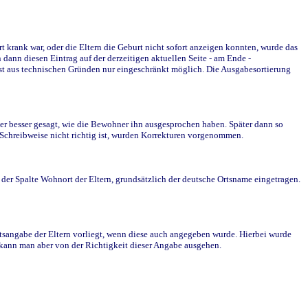
krank war, oder die Eltern die Geburt nicht sofort anzeigen konnten, wurde das
ann diesen Eintrag auf der derzeitigen aktuellen Seite - am Ende -
st aus technischen Gründen nur eingeschränkt möglich. Die Ausgabesortierung
r besser gesagt, wie die Bewohner ihn ausgesprochen haben. Später dann so
e Schreibweise nicht richtig ist, wurden Korrekturen vorgenommen.
r Spalte Wohnort der Eltern, grundsätzlich der deutsche Ortsname eingetragen.
rtsangabe der Eltern vorliegt, wenn diese auch angegeben wurde. Hierbei wurde
d kann man aber von der Richtigkeit dieser Angabe ausgehen.