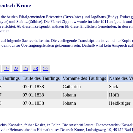
Deutsch Krone
ie beiden Filialgemeinden Briesenitz (Brzez`nica) und Jagdhaus (Budy). Früher g
yce) und Stabitz (Zdbice). Die Pfarrei Zippnow wurde im Jahr 1911 aufgeteilt und e
en errichtet. Ab diesem Zeitpunkt, müssen für diese ländlichen Gemeinden, in den
worden.
 auf folgende Sachverhalte hin: Die vorliegende Transkription ist von einer Kopie 
aber dennoch zu Übertragungsfehlern gekommen sein. Deshalb wird kein Anspruch auf 
19
22
25
28
>>
 Täuflings
Taufe des Täuflings
Vorname des Täuflings
Name des Va
8
05.01.1838
Catharina
Sack
7
07.01.1838
Johann
Höfft
8
07.01.1838
Johann
Heidkrüger
iv Koszalin, früher Köslin, in Polen. Die Anschrift lautet: Diözesanarchiv Koszal
v der Heimatstube des Heimatkreises Deutsch Krone, Ludwigsweg 10, 49152 Bad Ess