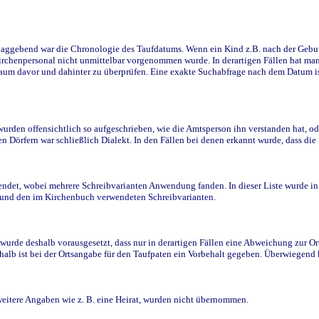
ggebend war die Chronologie des Taufdatums. Wenn ein Kind z.B. nach der Geburt 
rchenpersonal nicht unmittelbar vorgenommen wurde. In derartigen Fällen hat man d
raum davor und dahinter zu überprüfen. Eine exakte Suchabfrage nach dem Datum i
den offensichtlich so aufgeschrieben, wie die Amtsperson ihn verstanden hat, ode
n Dörfern war schließlich Dialekt. In den Fällen bei denen erkannt wurde, dass di
t, wobei mehrere Schreibvarianten Anwendung fanden. In dieser Liste wurde in de
n und den im Kirchenbuch verwendeten Schreibvarianten.
wurde deshalb vorausgesetzt, dass nur in derartigen Fällen eine Abweichung zur O
eshalb ist bei der Ortsangabe für den Taufpaten ein Vorbehalt gegeben. Überwiegen
weitere Angaben wie z. B. eine Heirat, wurden nicht übernommen.