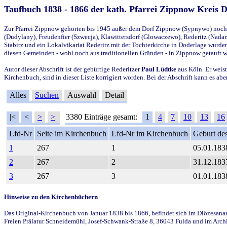
Taufbuch 1838 - 1866 der kath. Pfarrei Zippnow Kreis 
Zur Pfarrei Zippnow gehörten bis 1945 außer dem Dorf Zippnow (Sypnywo) noch d
(Dudylany), Freudenfier (Szwecja), Klawittersdorf (Glowaczewo), Rederitz (Nadarz
Stabitz und ein Lokalvikariat Rederitz mit der Tochterkirche in Doderlage wurd
diesen Gemeinden - wohl noch aus traditionellen Gründen - in Zippnow getauft 
Autor dieser Abschrift ist der gebürtige Rederitzer
Paul Lüdtke
aus Köln. Er weist
Kirchenbuch, sind in dieser Liste korrigiert worden. Bei der Abschrift kann es 
Alles
Suchen
Auswahl
Detail
|<
<
>
>|
3380 Einträge gesamt:
1
4
7
10
13
16
Lfd-Nr
Seite im Kirchenbuch
Lfd-Nr im Kirchenbuch
Geburt des
1
267
1
05.01.183
2
267
2
31.12.183
3
267
3
01.01.183
Hinweise zu den Kirchenbüchern
Das Original-Kirchenbuch von Januar 1838 bis 1866, befindet sich im Diözesanarch
Freien Prälatur Schneidemühl, Josef-Schwank-Straße 8, 36043 Fulda und im Archi