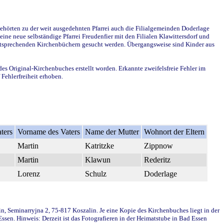
ehörten zu der weit ausgedehnten Pfarrei auch die Filialgemeinden Doderlage
ine neue selbständige Pfarrei Freudenfier mit den Filialen Klawittersdorf und
 entsprechenden Kirchenbüchern gesucht werden. Übergangsweise sind Kinder aus
des Original-Kirchenbuches erstellt worden. Erkannte zweifelsfreie Fehler im
Fehlerfreiheit erhoben.
ters
Vorname des Vaters
Name der Mutter
Wohnort der Eltern
Martin
Katritzke
Zippnow
Martin
Klawun
Rederitz
Lorenz
Schulz
Doderlage
in, Seminarryjna 2, 75-817 Koszalin. Je eine Kopie des Kirchenbuches liegt in der
en. Hinweis: Derzeit ist das Fotografieren in der Heimatstube in Bad Essen