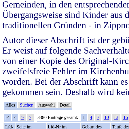
Gemeinden, in den entsprechende
Übergangsweise sind Kinder aus 
traditionellen Gründen - in Zippn
Autor dieser Abschrift ist der geb
Er weist auf folgende Sachverhalte
von einer Kopie des Original-Kirc
zweifelsfreie Fehler im Kirchenbuc
worden. Bei der Abschrift kann e
gekommen sein. Deshalb wird kein
Alles
Suchen
Auswahl
Detail
|<
<
>
>|
3380 Einträge gesamt:
1
4
7
10
13
16
Lfd-
Seite im
Lfd-Nr im
Geburt des
Taufe de