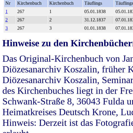
Nr
Kirchenbuch
Kirchenbuch
Täuflings
Täufling
1
267
1
05.01.1838
05.01.18
2
267
2
31.12.1837
07.01.18
3
267
3
01.01.1838
07.01.18
Hinweise zu den Kirchenbücher
Das Original-Kirchenbuch von Jan
Diözesanarchiv Koszalin, früher Kö
Diözesanarchiv Koszalin, Seminar
des Kirchenbuches liegt in der Fr
Schwank-Straße 8, 36043 Fulda u
Heimatkreises Deutsch Krone, Lu
Hinweis: Derzeit ist das Fotograf