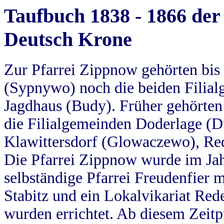
Taufbuch 1838 - 1866 der
Deutsch Krone
Zur Pfarrei Zippnow gehörten bi
(Sypnywo) noch die beiden Filial
Jagdhaus (Budy). Früher gehörten 
die Filialgemeinden Doderlage (D
Klawittersdorf (Glowaczewo), Red
Die Pfarrei Zippnow wurde im Jah
selbständige Pfarrei Freudenfier m
Stabitz und ein Lokalvikariat Red
wurden errichtet. Ab diesem Zeitp