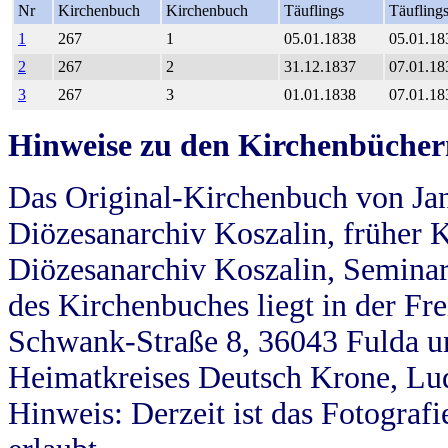
Nr
Kirchenbuch
Kirchenbuch
Täuflings
Täufling
1
267
1
05.01.1838
05.01.18
2
267
2
31.12.1837
07.01.18
3
267
3
01.01.1838
07.01.18
Hinweise zu den Kirchenbücher
Das Original-Kirchenbuch von Jan
Diözesanarchiv Koszalin, früher Kö
Diözesanarchiv Koszalin, Seminar
des Kirchenbuches liegt in der Fr
Schwank-Straße 8, 36043 Fulda u
Heimatkreises Deutsch Krone, Lu
Hinweis: Derzeit ist das Fotograf