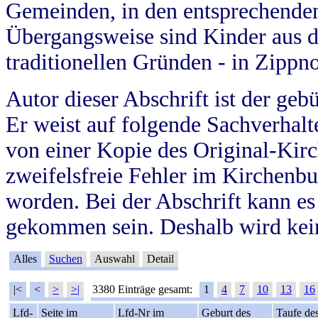
Gemeinden, in den entsprechende
Übergangsweise sind Kinder aus 
traditionellen Gründen - in Zippn
Autor dieser Abschrift ist der geb
Er weist auf folgende Sachverhalte
von einer Kopie des Original-Kirc
zweifelsfreie Fehler im Kirchenbuc
worden. Bei der Abschrift kann e
gekommen sein. Deshalb wird kein
Alles
Suchen
Auswahl
Detail
|<
<
>
>|
3380 Einträge gesamt:
1
4
7
10
13
16
Lfd-
Seite im
Lfd-Nr im
Geburt des
Taufe de