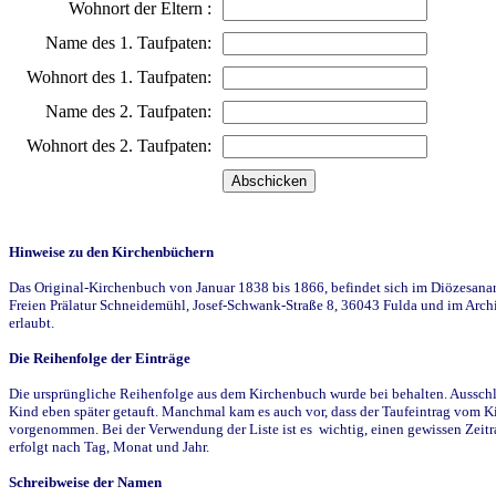
Wohnort der Eltern :
Name des 1. Taufpaten:
Wohnort des 1. Taufpaten:
Name des 2. Taufpaten:
Wohnort des 2. Taufpaten:
Hinweise zu den Kirchenbüchern
Das Original-Kirchenbuch von Januar 1838 bis 1866, befindet sich im Diözesanarch
Freien Prälatur Schneidemühl, Josef-Schwank-Straße 8, 36043 Fulda und im Archi
erlaubt.
Die Reihenfolge der Einträge
Die ursprüngliche Reihenfolge aus dem Kirchenbuch wurde bei behalten. Ausschla
Kind eben später getauft. Manchmal kam es auch vor, dass der Taufeintrag vom Ki
vorgenommen. Bei der Verwendung der Liste ist es wichtig, einen gewissen Zeit
erfolgt nach Tag, Monat und Jahr.
Schreibweise der Namen