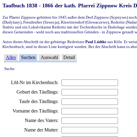
Taufbuch 1838 - 1866 der kath. Pfarrei Zippnow Kreis 
Zur Pfarrei Zippnow gehörten bis 1945 außer dem Dorf Zippnow (Sypnywo) noch d
(Dudylany), Freudenfier (Szwecja), Klawittersdorf (Glowaczewo), Rederitz (Nadarz
Stabitz und ein Lokalvikariat Rederitz mit der Tochterkirche in Doderlage wurd
diesen Gemeinden - wohl noch aus traditionellen Gründen - in Zippnow getauft 
Autor dieser Abschrift ist der gebürtige Rederitzer
Paul Lüdtke
aus Köln. Er weist
Kirchenbuch, sind in dieser Liste korrigiert worden. Bei der Abschrift kann es 
Alles
Suchen
Auswahl
Detail
Suche:
Lfd-Nr im Kirchenbuch:
Geburt des Täuflings:
Taufe des Täuflings:
Vorname des Täuflings:
Name des Vaters:
Name der Mutter: