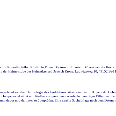
iv Koszalin, früher Köslin, in Polen. Die Anschrift lautet: Diözesanarchiv Koszal
v der Heimatstube des Heimatkreises Deutsch Krone, Ludwigsweg 10, 49152 Bad Ess
ggebend war die Chronologie des Taufdatums. Wenn ein Kind z.B. nach der Geburt 
rchenpersonal nicht unmittelbar vorgenommen wurde. In derartigen Fällen hat man d
raum davor und dahinter zu überprüfen. Eine exakte Suchabfrage nach dem Datum i