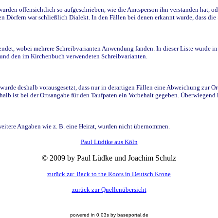
den offensichtlich so aufgeschrieben, wie die Amtsperson ihn verstanden hat, ode
n Dörfern war schließlich Dialekt. In den Fällen bei denen erkannt wurde, dass di
t, wobei mehrere Schreibvarianten Anwendung fanden. In dieser Liste wurde in de
n und den im Kirchenbuch verwendeten Schreibvarianten.
wurde deshalb vorausgesetzt, dass nur in derartigen Fällen eine Abweichung zur O
eshalb ist bei der Ortsangabe für den Taufpaten ein Vorbehalt gegeben. Überwiegen
weitere Angaben wie z. B. eine Heirat, wurden nicht übernommen.
Paul Lüdtke aus Köln
© 2009 by Paul Lüdke und Joachim Schulz
zurück zu: Back to the Roots in Deutsch Krone
zurück zur Quellenübersicht
powered in 0.03s by baseportal.de