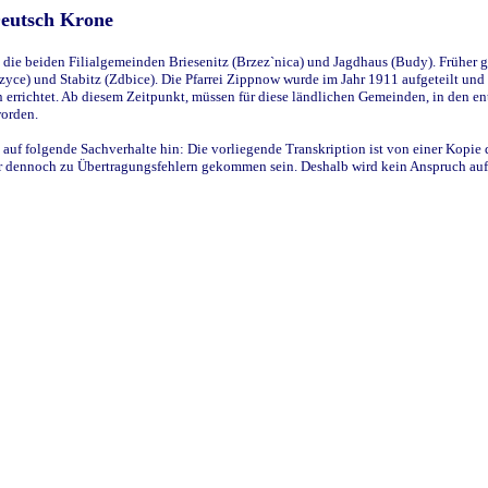
Deutsch Krone
ie beiden Filialgemeinden Briesenitz (Brzez`nica) und Jagdhaus (Budy). Früher g
yce) und Stabitz (Zdbice). Die Pfarrei Zippnow wurde im Jahr 1911 aufgeteilt und e
en errichtet. Ab diesem Zeitpunkt, müssen für diese ländlichen Gemeinden, in den
worden.
 auf folgende Sachverhalte hin: Die vorliegende Transkription ist von einer Kopie 
aber dennoch zu Übertragungsfehlern gekommen sein. Deshalb wird kein Anspruch auf 