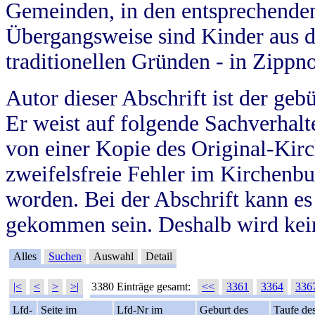
Gemeinden, in den entsprechende
Übergangsweise sind Kinder aus 
traditionellen Gründen - in Zippn
Autor dieser Abschrift ist der geb
Er weist auf folgende Sachverhalte
von einer Kopie des Original-Kirc
zweifelsfreie Fehler im Kirchenbuc
worden. Bei der Abschrift kann e
gekommen sein. Deshalb wird kein
Alles
Suchen
Auswahl
Detail
|<
<
>
>|
3380 Einträge gesamt:
<<
3361
3364
336
Lfd-
Seite im
Lfd-Nr im
Geburt des
Taufe de