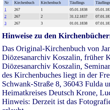
Nr
Kirchenbuch
Kirchenbuch
Täuflings
Täufling
1
267
1
05.01.1838
05.01.18
2
267
2
31.12.1837
07.01.18
3
267
3
01.01.1838
07.01.18
Hinweise zu den Kirchenbücher
Das Original-Kirchenbuch von Jan
Diözesanarchiv Koszalin, früher Kö
Diözesanarchiv Koszalin, Seminar
des Kirchenbuches liegt in der Fr
Schwank-Straße 8, 36043 Fulda u
Heimatkreises Deutsch Krone, Lu
Hinweis: Derzeit ist das Fotograf