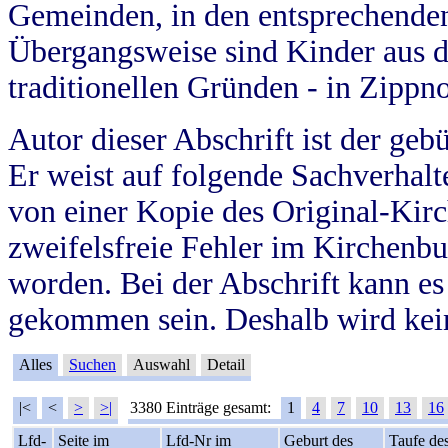
Gemeinden, in den entsprechende
Übergangsweise sind Kinder aus 
traditionellen Gründen - in Zippn
Autor dieser Abschrift ist der geb
Er weist auf folgende Sachverhalte
von einer Kopie des Original-Kirc
zweifelsfreie Fehler im Kirchenbuc
worden. Bei der Abschrift kann e
gekommen sein. Deshalb wird kein
Alles
Suchen
Auswahl
Detail
|<
<
>
>|
3380 Einträge gesamt:
1
4
7
10
13
16
Lfd-
Seite im
Lfd-Nr im
Geburt des
Taufe de