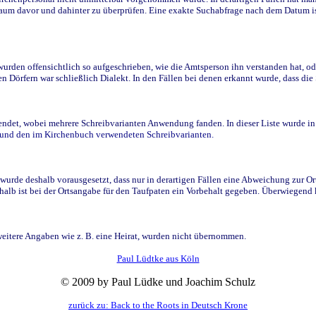
raum davor und dahinter zu überprüfen. Eine exakte Suchabfrage nach dem Datum i
den offensichtlich so aufgeschrieben, wie die Amtsperson ihn verstanden hat, ode
n Dörfern war schließlich Dialekt. In den Fällen bei denen erkannt wurde, dass di
t, wobei mehrere Schreibvarianten Anwendung fanden. In dieser Liste wurde in de
n und den im Kirchenbuch verwendeten Schreibvarianten.
wurde deshalb vorausgesetzt, dass nur in derartigen Fällen eine Abweichung zur O
eshalb ist bei der Ortsangabe für den Taufpaten ein Vorbehalt gegeben. Überwiegen
weitere Angaben wie z. B. eine Heirat, wurden nicht übernommen.
Paul Lüdtke aus Köln
© 2009 by Paul Lüdke und Joachim Schulz
zurück zu: Back to the Roots in Deutsch Krone