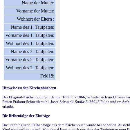
Name der Mutter:
Vorname der Mutter:
Wohnort der Eltern :
Name des 1. Taufpaten:
Vorname des 1. Taufpaten:
Wohnort des 1. Taufpaten:
Name des 2. Taufpaten:
Vorname des 2. Taufpaten:
Wohnort des 2. Taufpaten:
Feld18:
Hinweise zu den Kirchenbüchern
Das Original-Kirchenbuch von Januar 1838 bis 1866, befindet sich im Diözesanarch
Freien Prälatur Schneidemühl, Josef-Schwank-Straße 8, 36043 Fulda und im Archi
erlaubt.
Die Reihenfolge der Einträge
Die ursprüngliche Reihenfolge aus dem Kirchenbuch wurde bei behalten. Ausschla
Kind eben später getauft. Manchmal kam es auch vor, dass der Taufeintrag vom Ki