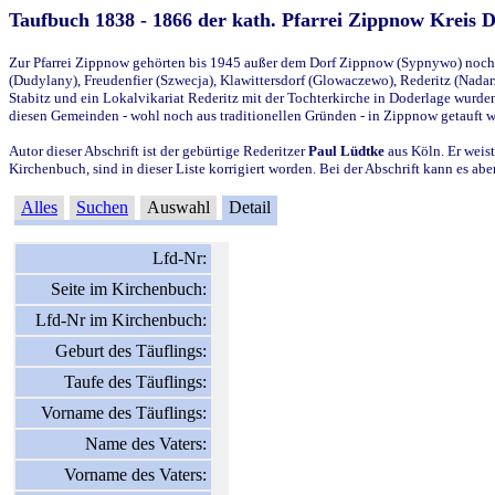
Taufbuch 1838 - 1866 der kath. Pfarrei Zippnow Kreis 
Zur Pfarrei Zippnow gehörten bis 1945 außer dem Dorf Zippnow (Sypnywo) noch d
(Dudylany), Freudenfier (Szwecja), Klawittersdorf (Glowaczewo), Rederitz (Nadarz
Stabitz und ein Lokalvikariat Rederitz mit der Tochterkirche in Doderlage wurd
diesen Gemeinden - wohl noch aus traditionellen Gründen - in Zippnow getauft 
Autor dieser Abschrift ist der gebürtige Rederitzer
Paul Lüdtke
aus Köln. Er weist
Kirchenbuch, sind in dieser Liste korrigiert worden. Bei der Abschrift kann es 
Alles
Suchen
Auswahl
Detail
Lfd-Nr:
Seite im Kirchenbuch:
Lfd-Nr im Kirchenbuch:
Geburt des Täuflings:
Taufe des Täuflings:
Vorname des Täuflings:
Name des Vaters:
Vorname des Vaters: