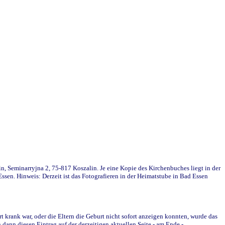
in, Seminarryjna 2, 75-817 Koszalin. Je eine Kopie des Kirchenbuches liegt in der
en. Hinweis: Derzeit ist das Fotografieren in der Heimatstube in Bad Essen
krank war, oder die Eltern die Geburt nicht sofort anzeigen konnten, wurde das
ann diesen Eintrag auf der derzeitigen aktuellen Seite - am Ende -