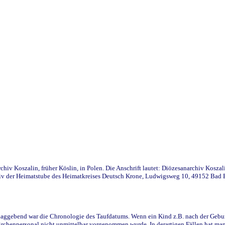
iv Koszalin, früher Köslin, in Polen. Die Anschrift lautet: Diözesanarchiv Koszal
v der Heimatstube des Heimatkreises Deutsch Krone, Ludwigsweg 10, 49152 Bad Ess
ggebend war die Chronologie des Taufdatums. Wenn ein Kind z.B. nach der Geburt 
rchenpersonal nicht unmittelbar vorgenommen wurde. In derartigen Fällen hat man d