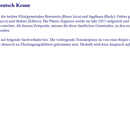
Deutsch Krone
ie beiden Filialgemeinden Briesenitz (Brzez`nica) und Jagdhaus (Budy). Früher g
yce) und Stabitz (Zdbice). Die Pfarrei Zippnow wurde im Jahr 1911 aufgeteilt und e
en errichtet. Ab diesem Zeitpunkt, müssen für diese ländlichen Gemeinden, in den
worden.
 auf folgende Sachverhalte hin: Die vorliegende Transkription ist von einer Kopie 
aber dennoch zu Übertragungsfehlern gekommen sein. Deshalb wird kein Anspruch auf 