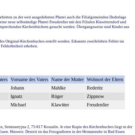
ehörten zu der weit ausgedehnten Pfarrei auch die Filialgemeinden Doderlage
ine neue selbständige Pfarrei Freudenfier mit den Filialen Klawittersdorf und
 entsprechenden Kirchenbüchern gesucht werden. Übergangsweise sind Kinder aus
des Original-Kirchenbuches erstellt worden. Erkannte zweifelsfreie Fehler im
Fehlerfreiheit erhoben.
ters
Vorname des Vaters
Name der Mutter
Wohnort der Eltern
Johann
Mahlke
Rederitz
Ignatz
Rüger
Zippnow
Michael
Klawitter
Freudenfier
in, Seminarryjna 2, 75-817 Koszalin. Je eine Kopie des Kirchenbuches liegt in der
en. Hinweis: Derzeit ist das Fotografieren in der Heimatstube in Bad Essen