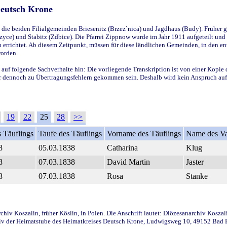
Deutsch Krone
ie beiden Filialgemeinden Briesenitz (Brzez`nica) und Jagdhaus (Budy). Früher g
yce) und Stabitz (Zdbice). Die Pfarrei Zippnow wurde im Jahr 1911 aufgeteilt und e
en errichtet. Ab diesem Zeitpunkt, müssen für diese ländlichen Gemeinden, in den
worden.
 auf folgende Sachverhalte hin: Die vorliegende Transkription ist von einer Kopie 
aber dennoch zu Übertragungsfehlern gekommen sein. Deshalb wird kein Anspruch auf 
19
22
25
28
>>
 Täuflings
Taufe des Täuflings
Vorname des Täuflings
Name des Va
8
05.03.1838
Catharina
Klug
8
07.03.1838
David Martin
Jaster
8
07.03.1838
Rosa
Stanke
iv Koszalin, früher Köslin, in Polen. Die Anschrift lautet: Diözesanarchiv Koszal
v der Heimatstube des Heimatkreises Deutsch Krone, Ludwigsweg 10, 49152 Bad Ess