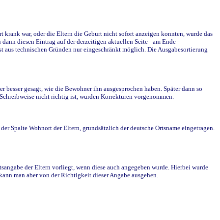
krank war, oder die Eltern die Geburt nicht sofort anzeigen konnten, wurde das
ann diesen Eintrag auf der derzeitigen aktuellen Seite - am Ende -
st aus technischen Gründen nur eingeschränkt möglich. Die Ausgabesortierung
r besser gesagt, wie die Bewohner ihn ausgesprochen haben. Später dann so
e Schreibweise nicht richtig ist, wurden Korrekturen vorgenommen.
r Spalte Wohnort der Eltern, grundsätzlich der deutsche Ortsname eingetragen.
rtsangabe der Eltern vorliegt, wenn diese auch angegeben wurde. Hierbei wurde
d kann man aber von der Richtigkeit dieser Angabe ausgehen.