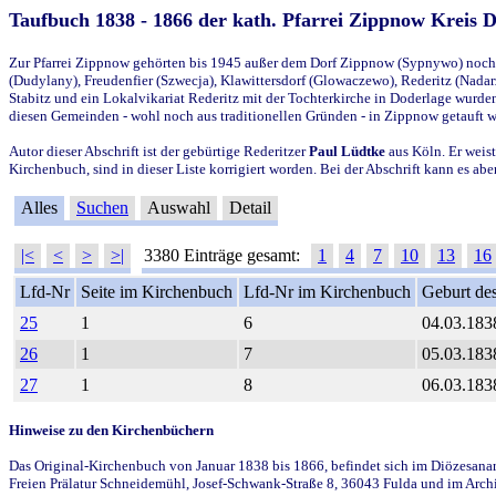
Taufbuch 1838 - 1866 der kath. Pfarrei Zippnow Kreis 
Zur Pfarrei Zippnow gehörten bis 1945 außer dem Dorf Zippnow (Sypnywo) noch d
(Dudylany), Freudenfier (Szwecja), Klawittersdorf (Glowaczewo), Rederitz (Nadarz
Stabitz und ein Lokalvikariat Rederitz mit der Tochterkirche in Doderlage wurd
diesen Gemeinden - wohl noch aus traditionellen Gründen - in Zippnow getauft 
Autor dieser Abschrift ist der gebürtige Rederitzer
Paul Lüdtke
aus Köln. Er weist
Kirchenbuch, sind in dieser Liste korrigiert worden. Bei der Abschrift kann es 
Alles
Suchen
Auswahl
Detail
|<
<
>
>|
3380 Einträge gesamt:
1
4
7
10
13
16
Lfd-Nr
Seite im Kirchenbuch
Lfd-Nr im Kirchenbuch
Geburt des
25
1
6
04.03.183
26
1
7
05.03.183
27
1
8
06.03.183
Hinweise zu den Kirchenbüchern
Das Original-Kirchenbuch von Januar 1838 bis 1866, befindet sich im Diözesanarch
Freien Prälatur Schneidemühl, Josef-Schwank-Straße 8, 36043 Fulda und im Archi