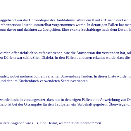
ggebend war die Chronologie des Taufdatums. Wenn ein Kind z.B. nach der Geburt 
rchenpersonal nicht unmittelbar vorgenommen wurde. In derartigen Fällen hat man d
raum davor und dahinter zu überprüfen. Eine exakte Suchabfrage nach dem Datum i
den offensichtlich so aufgeschrieben, wie die Amtsperson ihn verstanden hat, ode
n Dörfern war schließlich Dialekt. In den Fällen bei denen erkannt wurde, dass di
t, wobei mehrere Schreibvarianten Anwendung fanden. In dieser Liste wurde in de
n und den im Kirchenbuch verwendeten Schreibvarianten.
wurde deshalb vorausgesetzt, dass nur in derartigen Fällen eine Abweichung zur O
eshalb ist bei der Ortsangabe für den Taufpaten ein Vorbehalt gegeben. Überwiegen
weitere Angaben wie z. B. eine Heirat, wurden nicht übernommen.