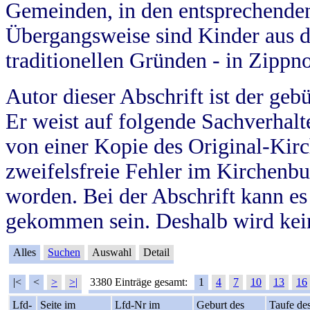
Gemeinden, in den entsprechende
Übergangsweise sind Kinder aus 
traditionellen Gründen - in Zippn
Autor dieser Abschrift ist der geb
Er weist auf folgende Sachverhalte
von einer Kopie des Original-Kirc
zweifelsfreie Fehler im Kirchenbuc
worden. Bei der Abschrift kann e
gekommen sein. Deshalb wird kein
Alles
Suchen
Auswahl
Detail
|<
<
>
>|
3380 Einträge gesamt:
1
4
7
10
13
16
Lfd-
Seite im
Lfd-Nr im
Geburt des
Taufe de