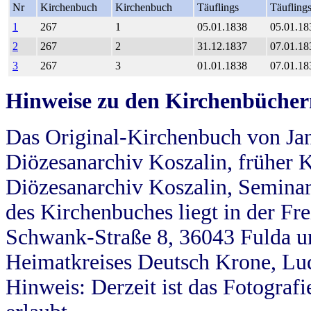
Nr
Kirchenbuch
Kirchenbuch
Täuflings
Täufling
1
267
1
05.01.1838
05.01.18
2
267
2
31.12.1837
07.01.18
3
267
3
01.01.1838
07.01.18
Hinweise zu den Kirchenbücher
Das Original-Kirchenbuch von Jan
Diözesanarchiv Koszalin, früher Kö
Diözesanarchiv Koszalin, Seminar
des Kirchenbuches liegt in der Fr
Schwank-Straße 8, 36043 Fulda u
Heimatkreises Deutsch Krone, Lu
Hinweis: Derzeit ist das Fotograf