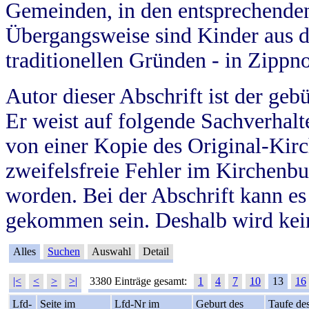
Gemeinden, in den entsprechende
Übergangsweise sind Kinder aus 
traditionellen Gründen - in Zippn
Autor dieser Abschrift ist der geb
Er weist auf folgende Sachverhalte
von einer Kopie des Original-Kirc
zweifelsfreie Fehler im Kirchenbuc
worden. Bei der Abschrift kann e
gekommen sein. Deshalb wird kein
Alles
Suchen
Auswahl
Detail
|<
<
>
>|
3380 Einträge gesamt:
1
4
7
10
13
16
Lfd-
Seite im
Lfd-Nr im
Geburt des
Taufe de