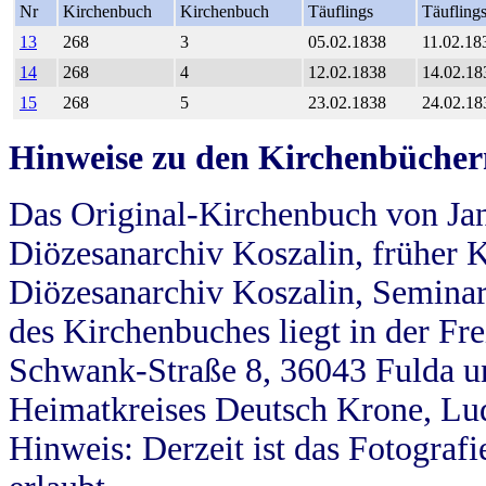
Nr
Kirchenbuch
Kirchenbuch
Täuflings
Täufling
13
268
3
05.02.1838
11.02.18
14
268
4
12.02.1838
14.02.18
15
268
5
23.02.1838
24.02.18
Hinweise zu den Kirchenbücher
Das Original-Kirchenbuch von Jan
Diözesanarchiv Koszalin, früher Kö
Diözesanarchiv Koszalin, Seminar
des Kirchenbuches liegt in der Fr
Schwank-Straße 8, 36043 Fulda u
Heimatkreises Deutsch Krone, Lu
Hinweis: Derzeit ist das Fotograf