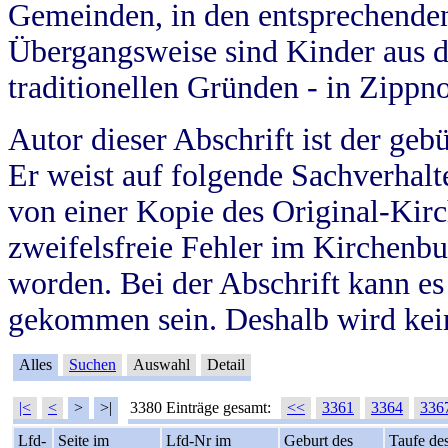
Gemeinden, in den entsprechende
Übergangsweise sind Kinder aus 
traditionellen Gründen - in Zippn
Autor dieser Abschrift ist der geb
Er weist auf folgende Sachverhalte
von einer Kopie des Original-Kirc
zweifelsfreie Fehler im Kirchenbuc
worden. Bei der Abschrift kann e
gekommen sein. Deshalb wird kein
Alles
Suchen
Auswahl
Detail
|<
<
>
>|
3380 Einträge gesamt:
<<
3361
3364
336
Lfd-
Seite im
Lfd-Nr im
Geburt des
Taufe de