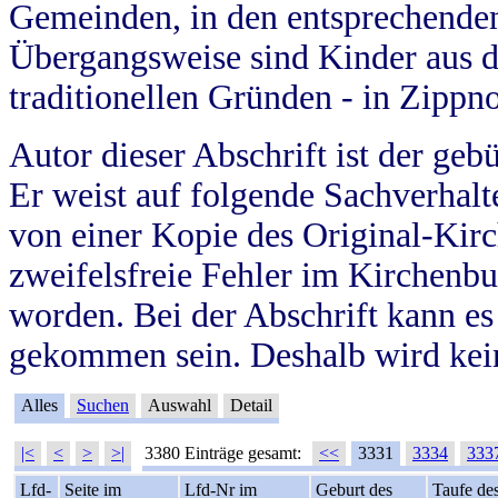
Gemeinden, in den entsprechende
Übergangsweise sind Kinder aus 
traditionellen Gründen - in Zippn
Autor dieser Abschrift ist der geb
Er weist auf folgende Sachverhalte
von einer Kopie des Original-Kirc
zweifelsfreie Fehler im Kirchenbuc
worden. Bei der Abschrift kann e
gekommen sein. Deshalb wird kein
Alles
Suchen
Auswahl
Detail
|<
<
>
>|
3380 Einträge gesamt:
<<
3331
3334
333
Lfd-
Seite im
Lfd-Nr im
Geburt des
Taufe de