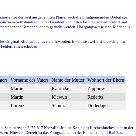
ehörten zu der weit ausgedehnten Pfarrei auch die Filialgemeinden Doderlage
ine neue selbständige Pfarrei Freudenfier mit den Filialen Klawittersdorf und
 entsprechenden Kirchenbüchern gesucht werden. Übergangsweise sind Kinder aus
des Original-Kirchenbuches erstellt worden. Erkannte zweifelsfreie Fehler im
Fehlerfreiheit erhoben.
ters
Vorname des Vaters
Name der Mutter
Wohnort der Eltern
Martin
Katritzke
Zippnow
Martin
Klawun
Rederitz
Lorenz
Schulz
Doderlage
in, Seminarryjna 2, 75-817 Koszalin. Je eine Kopie des Kirchenbuches liegt in der
en. Hinweis: Derzeit ist das Fotografieren in der Heimatstube in Bad Essen