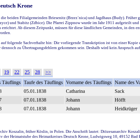
Deutsch Krone
ie beiden Filialgemeinden Briesenitz (Brzez`nica) und Jagdhaus (Budy). Früher g
yce) und Stabitz (Zdbice). Die Pfarrei Zippnow wurde im Jahr 1911 aufgeteilt und e
en errichtet. Ab diesem Zeitpunkt, müssen für diese ländlichen Gemeinden, in den
worden.
 auf folgende Sachverhalte hin: Die vorliegende Transkription ist von einer Kopie 
aber dennoch zu Übertragungsfehlern gekommen sein. Deshalb wird kein Anspruch auf 
19
22
25
28
>>
 Täuflings
Taufe des Täuflings
Vorname des Täuflings
Name des Va
8
05.01.1838
Catharina
Sack
7
07.01.1838
Johann
Höfft
8
07.01.1838
Johann
Heidkrüger
iv Koszalin, früher Köslin, in Polen. Die Anschrift lautet: Diözesanarchiv Koszal
v der Heimatstube des Heimatkreises Deutsch Krone, Ludwigsweg 10, 49152 Bad Ess