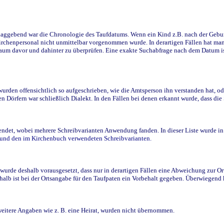
ggebend war die Chronologie des Taufdatums. Wenn ein Kind z.B. nach der Geburt 
rchenpersonal nicht unmittelbar vorgenommen wurde. In derartigen Fällen hat man d
raum davor und dahinter zu überprüfen. Eine exakte Suchabfrage nach dem Datum i
den offensichtlich so aufgeschrieben, wie die Amtsperson ihn verstanden hat, ode
n Dörfern war schließlich Dialekt. In den Fällen bei denen erkannt wurde, dass di
t, wobei mehrere Schreibvarianten Anwendung fanden. In dieser Liste wurde in de
n und den im Kirchenbuch verwendeten Schreibvarianten.
wurde deshalb vorausgesetzt, dass nur in derartigen Fällen eine Abweichung zur O
eshalb ist bei der Ortsangabe für den Taufpaten ein Vorbehalt gegeben. Überwiegen
weitere Angaben wie z. B. eine Heirat, wurden nicht übernommen.