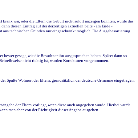
krank war, oder die Eltern die Geburt nicht sofort anzeigen konnten, wurde das
ann diesen Eintrag auf der derzeitigen aktuellen Seite - am Ende -
st aus technischen Gründen nur eingeschränkt möglich. Die Ausgabesortierung
r besser gesagt, wie die Bewohner ihn ausgesprochen haben. Später dann so
e Schreibweise nicht richtig ist, wurden Korrekturen vorgenommen.
r Spalte Wohnort der Eltern, grundsätzlich der deutsche Ortsname eingetragen.
rtsangabe der Eltern vorliegt, wenn diese auch angegeben wurde. Hierbei wurde
d kann man aber von der Richtigkeit dieser Angabe ausgehen.