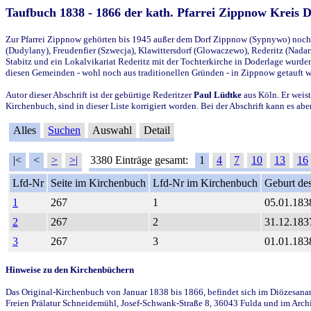
Taufbuch 1838 - 1866 der kath. Pfarrei Zippnow Kreis 
Zur Pfarrei Zippnow gehörten bis 1945 außer dem Dorf Zippnow (Sypnywo) noch d
(Dudylany), Freudenfier (Szwecja), Klawittersdorf (Glowaczewo), Rederitz (Nadarz
Stabitz und ein Lokalvikariat Rederitz mit der Tochterkirche in Doderlage wurd
diesen Gemeinden - wohl noch aus traditionellen Gründen - in Zippnow getauft 
Autor dieser Abschrift ist der gebürtige Rederitzer
Paul Lüdtke
aus Köln. Er weist
Kirchenbuch, sind in dieser Liste korrigiert worden. Bei der Abschrift kann es 
Alles
Suchen
Auswahl
Detail
|<
<
>
>|
3380 Einträge gesamt:
1
4
7
10
13
16
Lfd-Nr
Seite im Kirchenbuch
Lfd-Nr im Kirchenbuch
Geburt des
1
267
1
05.01.183
2
267
2
31.12.183
3
267
3
01.01.183
Hinweise zu den Kirchenbüchern
Das Original-Kirchenbuch von Januar 1838 bis 1866, befindet sich im Diözesanarch
Freien Prälatur Schneidemühl, Josef-Schwank-Straße 8, 36043 Fulda und im Archi