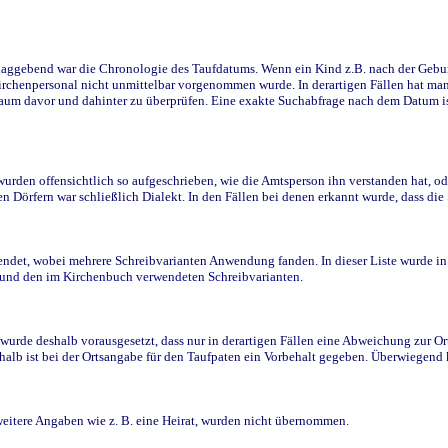
ggebend war die Chronologie des Taufdatums. Wenn ein Kind z.B. nach der Geburt 
rchenpersonal nicht unmittelbar vorgenommen wurde. In derartigen Fällen hat man d
raum davor und dahinter zu überprüfen. Eine exakte Suchabfrage nach dem Datum i
den offensichtlich so aufgeschrieben, wie die Amtsperson ihn verstanden hat, ode
n Dörfern war schließlich Dialekt. In den Fällen bei denen erkannt wurde, dass di
t, wobei mehrere Schreibvarianten Anwendung fanden. In dieser Liste wurde in de
n und den im Kirchenbuch verwendeten Schreibvarianten.
wurde deshalb vorausgesetzt, dass nur in derartigen Fällen eine Abweichung zur O
eshalb ist bei der Ortsangabe für den Taufpaten ein Vorbehalt gegeben. Überwiegen
weitere Angaben wie z. B. eine Heirat, wurden nicht übernommen.