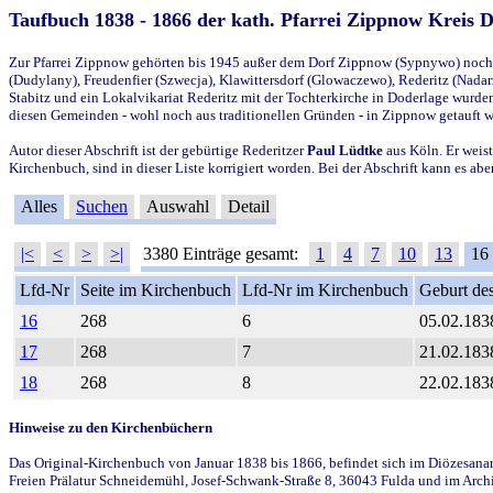
Taufbuch 1838 - 1866 der kath. Pfarrei Zippnow Kreis 
Zur Pfarrei Zippnow gehörten bis 1945 außer dem Dorf Zippnow (Sypnywo) noch d
(Dudylany), Freudenfier (Szwecja), Klawittersdorf (Glowaczewo), Rederitz (Nadarz
Stabitz und ein Lokalvikariat Rederitz mit der Tochterkirche in Doderlage wurd
diesen Gemeinden - wohl noch aus traditionellen Gründen - in Zippnow getauft 
Autor dieser Abschrift ist der gebürtige Rederitzer
Paul Lüdtke
aus Köln. Er weist
Kirchenbuch, sind in dieser Liste korrigiert worden. Bei der Abschrift kann es 
Alles
Suchen
Auswahl
Detail
|<
<
>
>|
3380 Einträge gesamt:
1
4
7
10
13
16
Lfd-Nr
Seite im Kirchenbuch
Lfd-Nr im Kirchenbuch
Geburt des
16
268
6
05.02.183
17
268
7
21.02.183
18
268
8
22.02.183
Hinweise zu den Kirchenbüchern
Das Original-Kirchenbuch von Januar 1838 bis 1866, befindet sich im Diözesanarch
Freien Prälatur Schneidemühl, Josef-Schwank-Straße 8, 36043 Fulda und im Archi