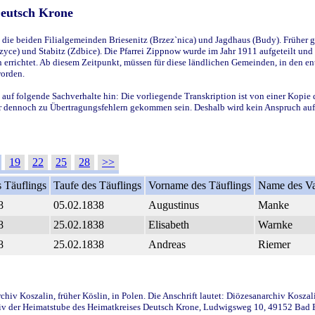
Deutsch Krone
ie beiden Filialgemeinden Briesenitz (Brzez`nica) und Jagdhaus (Budy). Früher g
yce) und Stabitz (Zdbice). Die Pfarrei Zippnow wurde im Jahr 1911 aufgeteilt und e
en errichtet. Ab diesem Zeitpunkt, müssen für diese ländlichen Gemeinden, in den
worden.
 auf folgende Sachverhalte hin: Die vorliegende Transkription ist von einer Kopie 
aber dennoch zu Übertragungsfehlern gekommen sein. Deshalb wird kein Anspruch auf 
19
22
25
28
>>
 Täuflings
Taufe des Täuflings
Vorname des Täuflings
Name des Va
8
05.02.1838
Augustinus
Manke
8
25.02.1838
Elisabeth
Warnke
8
25.02.1838
Andreas
Riemer
iv Koszalin, früher Köslin, in Polen. Die Anschrift lautet: Diözesanarchiv Koszal
v der Heimatstube des Heimatkreises Deutsch Krone, Ludwigsweg 10, 49152 Bad Ess