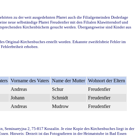
ehörten zu der weit ausgedehnten Pfarrei auch die Filialgemeinden Doderlage
ine neue selbständige Pfarrei Freudenfier mit den Filialen Klawittersdorf und
 entsprechenden Kirchenbüchern gesucht werden. Übergangsweise sind Kinder aus
des Original-Kirchenbuches erstellt worden. Erkannte zweifelsfreie Fehler im
Fehlerfreiheit erhoben.
ters
Vorname des Vaters
Name der Mutter
Wohnort der Eltern
Andreas
Schur
Freudenfier
Johann
Schmidt
Freudenfier
Andreas
Mudrow
Freudenfier
in, Seminarryjna 2, 75-817 Koszalin. Je eine Kopie des Kirchenbuches liegt in der
en. Hinweis: Derzeit ist das Fotografieren in der Heimatstube in Bad Essen