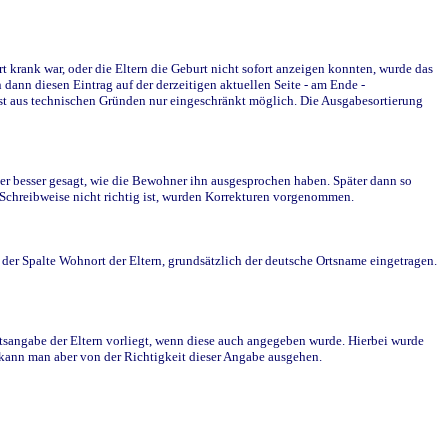
krank war, oder die Eltern die Geburt nicht sofort anzeigen konnten, wurde das
ann diesen Eintrag auf der derzeitigen aktuellen Seite - am Ende -
st aus technischen Gründen nur eingeschränkt möglich. Die Ausgabesortierung
r besser gesagt, wie die Bewohner ihn ausgesprochen haben. Später dann so
e Schreibweise nicht richtig ist, wurden Korrekturen vorgenommen.
r Spalte Wohnort der Eltern, grundsätzlich der deutsche Ortsname eingetragen.
rtsangabe der Eltern vorliegt, wenn diese auch angegeben wurde. Hierbei wurde
d kann man aber von der Richtigkeit dieser Angabe ausgehen.